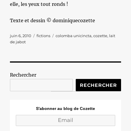
elle, les yeux tout ronds !
Texte et dessin © dominiquecozette
Publié
Catégories
Étiquettes
juin 6, 2010
fictions
colomba unicincta
,
cozette
,
lait
le
de jabot
Rechercher
RECHERCHER
S'abonner au blog de Cozette