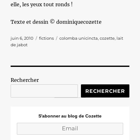
elle, les yeux tout ronds !
Texte et dessin © dominiquecozette
Publié
Catégories
Étiquettes
juin 6, 2010
fictions
colomba unicincta
,
cozette
,
lait
le
de jabot
Rechercher
RECHERCHER
S'abonner au blog de Cozette