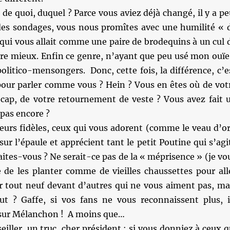
 de quoi, duquel ? Parce vous aviez déjà changé, il y a pe
es sondages, vous nous promîtes avec une humilité « 
qui vous allait comme une paire de brodequins à un cul 
tre mieux. Enfin ce genre, n’ayant que peu usé mon ouïe
olitico-mensongers. Donc, cette fois, la différence, c’e
 pour parler comme vous ? Hein ? Vous en êtes où de vot
ap, de votre retournement de veste ? Vous avez fait 
pas encore ?
teurs fidèles, ceux qui vous adorent (comme le veau d’or
sur l’épaule et apprécient tant le petit Poutine qui s’agi
aites-vous ? Ne serait-ce pas de la « méprisence » (je vo
e de les planter comme de vieilles chaussettes pour all
eur tout neuf devant d’autres qui ne vous aiment pas, ma
ut ? Gaffe, si vos fans ne vous reconnaissent plus, i
r sur Mélanchon ! A moins que…
seiller un truc, cher président : si vous donniez à ceux q