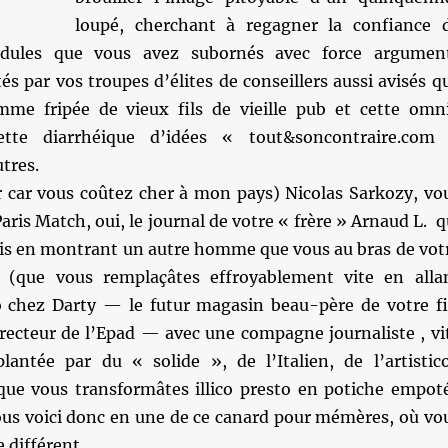
loupé, cherchant à regagner la confiance 
édules que vous avez subornés avec force argumen
tés par vos troupes d’élites de conseillers aussi avisés q
omme fripée de vieux fils de vieille pub et cette omn
ette diarrhéique d’idées « tout&soncontraire.com
utres.
er car vous coûtez cher à mon pays) Nicolas Sarkozy, vo
aris Match, oui, le journal de votre « frère » Arnaud L. q
dis en montrant un autre homme que vous au bras de vot
e (que vous remplaçâtes effroyablement vite en alla
o chez Darty — le futur magasin beau-père de votre fi
irecteur de l’Epad — avec une compagne journaliste , vi
antée par du « solide », de l’Italien, de l’artistic
que vous transformâtes illico presto en potiche empot
Vous voici donc en une de ce canard pour mémères, où vo
 différent.