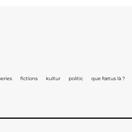
eries
fictions
kultur
politic
que fœtus là ?