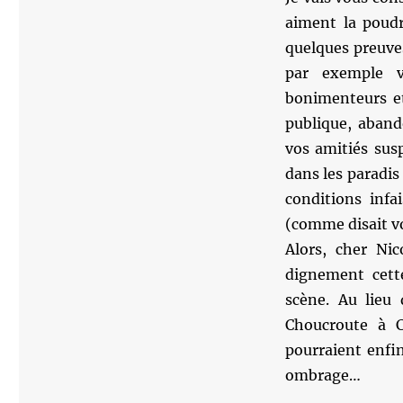
aiment la poudr
quelques preuve
par exemple v
bonimenteurs et
publique, aband
vos amitiés sus
dans les paradis
conditions inf
(comme disait vo
Alors, cher Nic
dignement cette
scène. Au lieu
Choucroute à C
pourraient enfi
ombrage…