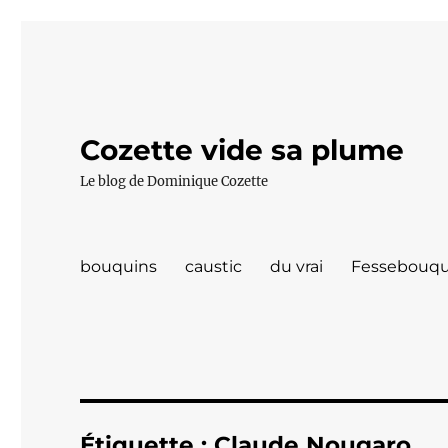
Cozette vide sa plume
Le blog de Dominique Cozette
bouquins
caustic
du vrai
Fessebouqu
Étiquette :
Claude Nougaro