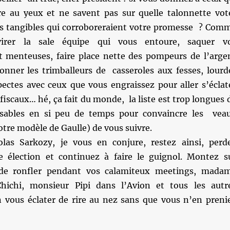
e au yeux et ne savent pas sur quelle talonnette vot
s tangibles qui corroboreraient votre promesse ? Com
irer la sale équipe qui vous entoure, saquer v
 menteuses, faire place nette des pompeurs de l’arge
onner les trimballeurs de casseroles aux fesses, lourd
pectes avec ceux que vous engraissez pour aller s’éclat
 fiscaux… hé, ça fait du monde, la liste est trop longues 
aisables en si peu de temps pour convaincre les vea
tre modèle de Gaulle) de vous suivre.
olas Sarkozy, je vous en conjure, restez ainsi, perd
 élection et continuez à faire le guignol. Montez s
 de ronfler pendant vos calamiteux meetings, mada
hichi, monsieur Pipi dans l’Avion et tous les autr
n vous éclater de rire au nez sans que vous n’en preni