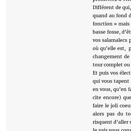
Différent de qui,
quand au fond d
fonction » mais 
basse fosse, d’ê
vos salamalecs p
où qu’elle est,
changement de c
tour complet ou 
Et puis vos élec
qui vous tapent 
en vous, qu’en f
cite encore) qu
faire le joli co
alors pas du to
risquent d’alle
Je vais vous con