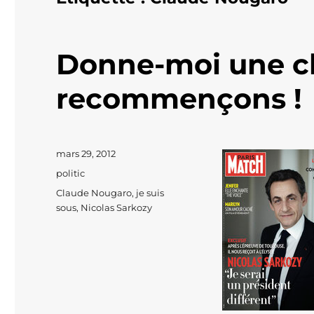
Donne-moi une ch
recommençons !
Publié
mars 29, 2012
le
Catégories
politic
Étiquettes
Claude Nougaro
,
je suis
sous
,
Nicolas Sarkozy