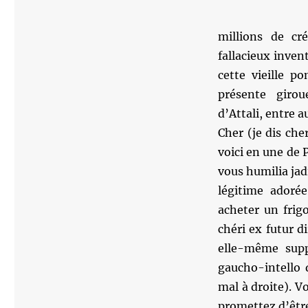
millions de cr
fallacieux inven
cette vieille p
présente girou
d’Attali, entre a
Cher (je dis ch
voici en une de P
vous humilia ja
légitime adoré
acheter un frig
chéri ex futur d
elle-même suppl
gaucho-intello 
mal à droite). 
promettez d’être