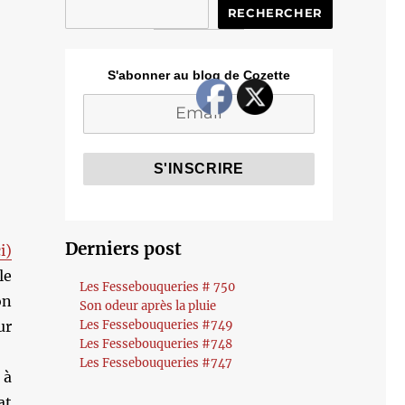
RECHERCHER
S'abonner au blog de Cozette
Derniers post
i)
le
Les Fessebouqueries # 750
on
Son odeur après la pluie
ur
Les Fessebouqueries #749
Les Fessebouqueries #748
Les Fessebouqueries #747
 à
at