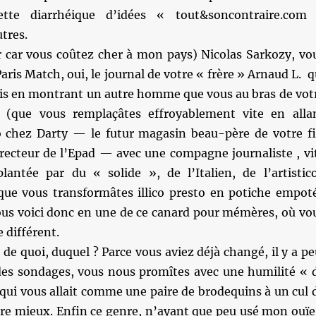
ette diarrhéique d’idées « tout&soncontraire.com
utres.
er car vous coûtez cher à mon pays) Nicolas Sarkozy, vo
aris Match, oui, le journal de votre « frère » Arnaud L. q
dis en montrant un autre homme que vous au bras de vot
e (que vous remplaçâtes effroyablement vite en alla
o chez Darty — le futur magasin beau-père de votre fi
irecteur de l’Epad — avec une compagne journaliste , vi
antée par du « solide », de l’Italien, de l’artistic
que vous transformâtes illico presto en potiche empot
Vous voici donc en une de ce canard pour mémères, où vo
 différent.
 de quoi, duquel ? Parce vous aviez déjà changé, il y a pe
es sondages, vous nous promîtes avec une humilité « 
qui vous allait comme une paire de brodequins à un cul 
tre mieux. Enfin ce genre, n’ayant que peu usé mon ouïe