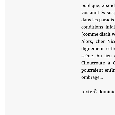
publique, aband
vos amitiés sus
dans les paradis
conditions inf
(comme disait vo
Alors, cher Nic
dignement cette
scène. Au lieu
Choucroute à C
pourraient enfi
ombrage…
texte © dominiq