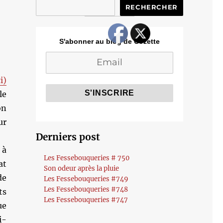
RECHERCHER
S'abonner au blog de Cozette
i)
le
on
ur
Derniers post
 à
Les Fessebouqueries # 750
at
Son odeur après la pluie
de
Les Fessebouqueries #749
Les Fessebouqueries #748
ts
Les Fessebouqueries #747
ue
i-