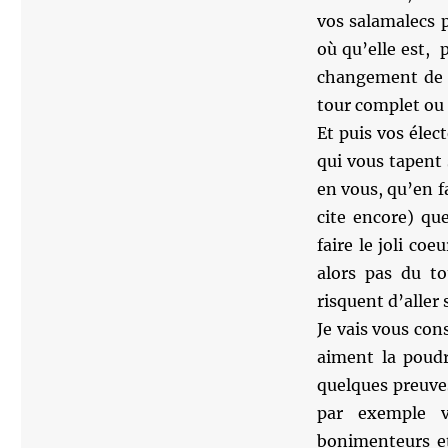
vos salamalecs p
où qu’elle est,
changement de c
tour complet ou 
Et puis vos élec
qui vous tapent 
en vous, qu’en f
cite encore) qu
faire le joli co
alors pas du to
risquent d’alle
Je vais vous con
aiment la poudr
quelques preuve
par exemple v
bonimenteurs et