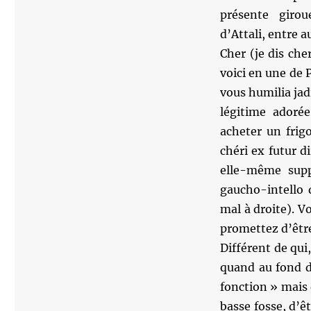
présente girou
d’Attali, entre a
Cher (je dis ch
voici en une de P
vous humilia ja
légitime adoré
acheter un frig
chéri ex futur d
elle-même suppl
gaucho-intello 
mal à droite). 
promettez d’être
Différent de qui,
quand au fond d
fonction » mais 
basse fosse, d’ê