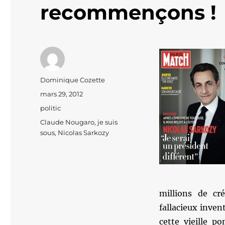
recommençons !
Auteur
Dominique Cozette
Publié
mars 29, 2012
le
Catégories
politic
Étiquettes
Claude Nougaro
,
je suis
sous
,
Nicolas Sarkozy
millions de cr
fallacieux inven
cette vieille p