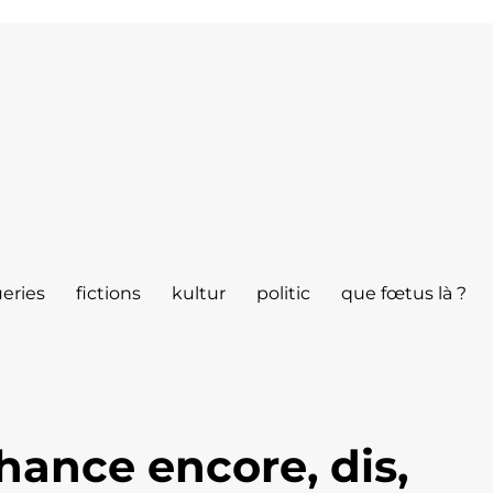
eries
fictions
kultur
politic
que fœtus là ?
ance encore, dis,