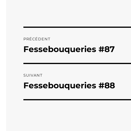
Navigation
PRÉCÉDENT
de
Fessebouqueries #87
Publication
précédente :
l’article
SUIVANT
Fessebouqueries #88
Publication
suivante :