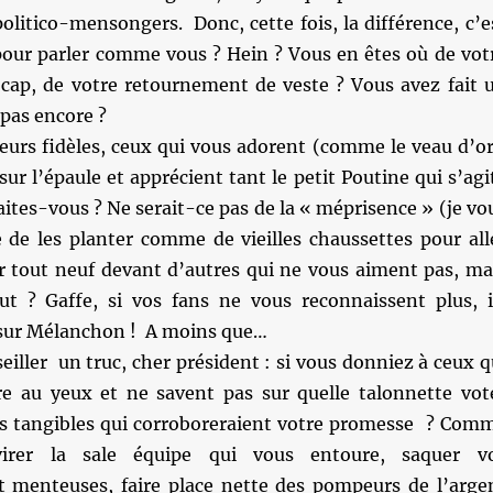
olitico-mensongers. Donc, cette fois, la différence, c’e
 pour parler comme vous ? Hein ? Vous en êtes où de vot
ap, de votre retournement de veste ? Vous avez fait 
pas encore ?
teurs fidèles, ceux qui vous adorent (comme le veau d’or
sur l’épaule et apprécient tant le petit Poutine qui s’agi
aites-vous ? Ne serait-ce pas de la « méprisence » (je vo
e de les planter comme de vieilles chaussettes pour all
eur tout neuf devant d’autres qui ne vous aiment pas, ma
ut ? Gaffe, si vos fans ne vous reconnaissent plus, i
r sur Mélanchon ! A moins que…
seiller un truc, cher président : si vous donniez à ceux q
e au yeux et ne savent pas sur quelle talonnette vot
s tangibles qui corroboreraient votre promesse ? Com
irer la sale équipe qui vous entoure, saquer v
 menteuses, faire place nette des pompeurs de l’arge