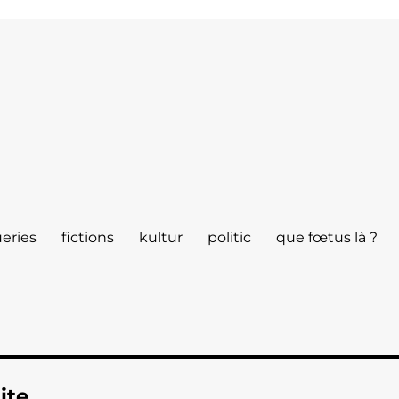
eries
fictions
kultur
politic
que fœtus là ?
ite