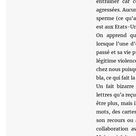
entraîner car 
agressées. Aucu
sperme (ce qu’a
est aux Etats-Un
On apprend qu’
lorsque l’une d’e
passé et sa vie
légitime violence
chez nous puisqu
bla, ce qui fait l
Un fait bizarre
lettres qu’a reç
être plus, mais 
mots, des cartes
son recours ou a
collaboration a