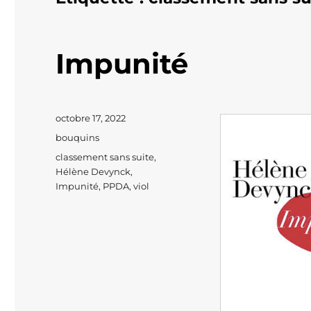
Impunité
Publié
octobre 17, 2022
le
Catégories
bouquins
Étiquettes
classement sans suite
,
Hélène Devynck
,
Impunité
,
PPDA
,
viol