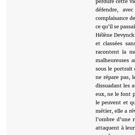
perdure cette vi
défendre, avec
complaisance de
ce qu’il se passa
Hélène Devynck a
et classées san
racontent la mê
malheureuses an
sous le portrait 
ne répare pas, l
dissuadant les a
eux, ne le font 
le peuvent et q
métier, elle a r
l’ombre d’une ré
attaquent à leur