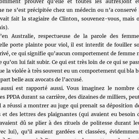
comment prouver qu’elle et toutes les autres)ont é
ne ne s’est précipitée chez un médecin ou n’a conservé 
vait fait la stagiaire de Clinton, souvenez-vous, mais 
is).
en Australie, respectueuse de la parole des femme
lle porte plainte pour viol, il est interdit de fouiller s
 privé, ce qui signifie qu’aucun comportement de femme 
 qu’on lui fait subir. Ce qui est très loin de ce qui se pas
e la violée à très souvent eu un comportement qui bla b
a part belle aux avocats de l’accusé.
 aussi est rapporté aussi. Vous imaginez le nombre 
ues PPDA durant sa carrière, des dizaines de milliers, peu
il a réussi a montrer au juge qui prenait sa déposition d
 et des lettres des plaignantes (qui avaient eu besoin 
vaient dû se plier à des rituels de politesse durant le
vec lui), qu’il avaient gardées et classées, évidemmen