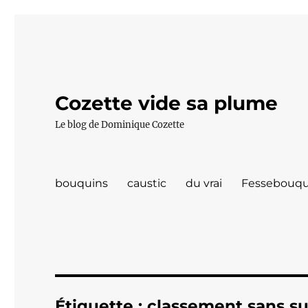
Cozette vide sa plume
Le blog de Dominique Cozette
bouquins
caustic
du vrai
Fessebouqu
Étiquette :
classement sans su