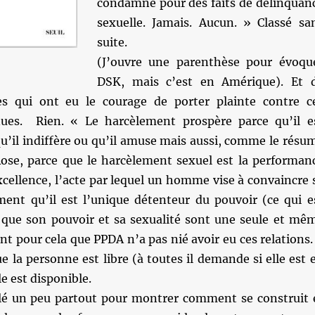
condamné pour des faits de délinquan
sexuelle. Jamais. Aucun. » Classé sa
suite.
(J’ouvre une parenthèse pour évoqu
DSK, mais c’est en Amérique). Et 
es qui ont eu le courage de porter plainte contre c
ues. Rien. « Le harcèlement prospère parce qu’il e
qu’il indiffère ou qu’il amuse mais aussi, comme le résu
Rose, parce que le harcèlement sexuel est la performan
cellence, l’acte par lequel un homme vise à convaincre 
ment qu’il est l’unique détenteur du pouvoir (ce qui e
i que son pouvoir et sa sexualité sont une seule et mê
t pour cela que PPDA n’a pas nié avoir eu ces relations. 
ue la personne est libre (à toutes il demande si elle est 
le est disponible.
illé un peu partout pour montrer comment se construit 