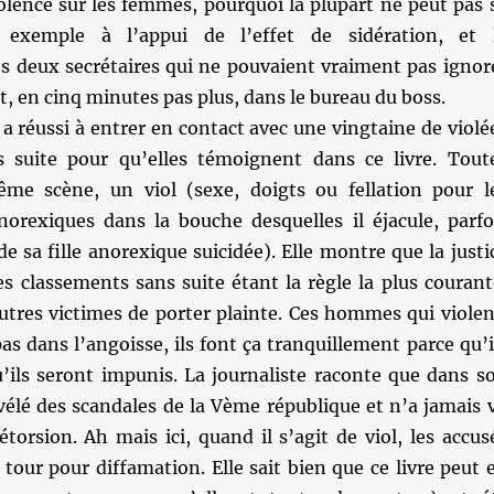
olence sur les femmes, pourquoi la plupart ne peut pas 
 exemple à l’appui de l’effet de sidération, et 
s deux secrétaires qui ne pouvaient vraiment pas ignor
it, en cinq minutes pas plus, dans le bureau du boss.
 réussi à entrer en contact avec une vingtaine de violé
s suite pour qu’elles témoignent dans ce livre. Tout
me scène, un viol (sexe, doigts ou fellation pour l
orexiques dans la bouche desquelles il éjacule, parfo
de sa fille anorexique suicidée). Elle montre que la justi
es classements sans suite étant la règle la plus courant
utres victimes de porter plainte. Ces hommes qui violen
pas dans l’angoisse, ils font ça tranquillement parce qu’i
u’ils seront impunis. La journaliste raconte que dans s
évélé des scandales de la Vème république et n’a jamais 
torsion. Ah mais ici, quand il s’agit de viol, les accus
 tour pour diffamation. Elle sait bien que ce livre peut 