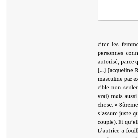
citer les femm
personnes conn
autorisé, parce 
[…] Jacqueline 
masculine par ex
cible non seule
vrai) mais auss
chose. » Sûremen
s’assure juste q
couple). Et qu’el
L’autrice a fou