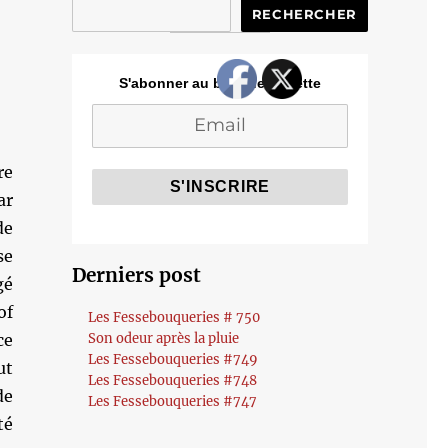
RECHERCHER
S'abonner au blog de Cozette
re
ar
de
se
Derniers post
gé
of
Les Fessebouqueries # 750
ce
Son odeur après la pluie
Les Fessebouqueries #749
ut
Les Fessebouqueries #748
de
Les Fessebouqueries #747
té