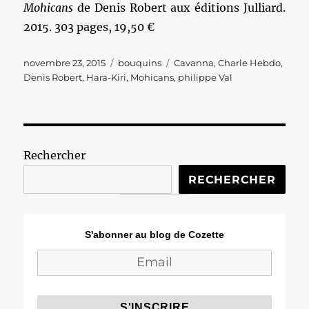
Mohicans
de Denis Robert aux éditions Julliard.
2015. 303 pages, 19,50 €
Publié
Catégories
Étiquettes
novembre 23, 2015
bouquins
Cavanna
,
Charle Hebdo
,
le
Denis Robert
,
Hara-Kiri
,
Mohicans
,
philippe Val
Rechercher
RECHERCHER
S'abonner au blog de Cozette