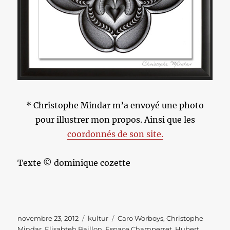
* Christophe Mindar m’a envoyé une photo
pour illustrer mon propos. Ainsi que les
coordonnés de son site.
Texte © dominique cozette
Publié
Catégories
Étiquettes
novembre 23, 2012
kultur
Caro Worboys
,
Christophe
le
Mindar
,
Elisabteh Baillon
,
Espace Champerret
,
Hubert