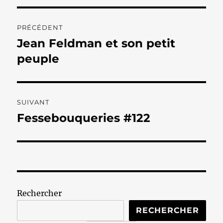
Navigation
PRÉCÉDENT
de
Jean Feldman et son petit
Publication
précédente :
peuple
l’article
SUIVANT
Fessebouqueries #122
Publication
suivante :
Rechercher
RECHERCHER