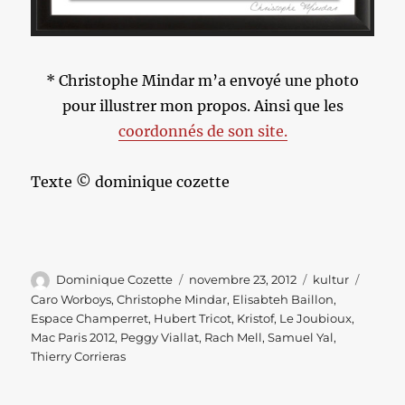
* Christophe Mindar m’a envoyé une photo
pour illustrer mon propos. Ainsi que les
coordonnés de son site.
Texte © dominique cozette
Auteur
Publié
Catégories
Étique
Dominique Cozette
novembre 23, 2012
kultur
le
Caro Worboys
,
Christophe Mindar
,
Elisabteh Baillon
,
Espace Champerret
,
Hubert Tricot
,
Kristof
,
Le Joubioux
,
Mac Paris 2012
,
Peggy Viallat
,
Rach Mell
,
Samuel Yal
,
Thierry Corrieras