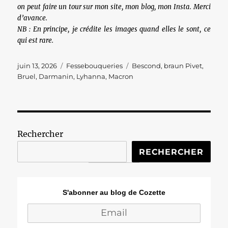
on peut faire un tour sur mon site, mon blog, mon Insta. Merci
d’avance.
NB : En principe, je crédite les images quand elles le sont, ce
qui est rare.
Publié
Catégories
Étiquettes
juin 13, 2026
Fessebouqueries
Bescond
,
braun Pivet
,
le
Bruel
,
Darmanin
,
Lyhanna
,
Macron
Rechercher
RECHERCHER
S'abonner au blog de Cozette