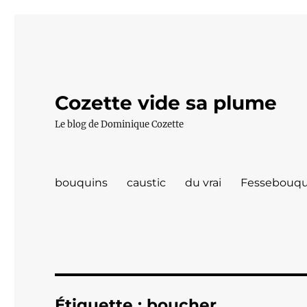
Cozette vide sa plume
Le blog de Dominique Cozette
bouquins
caustic
du vrai
Fessebouqu
Étiquette :
boucher