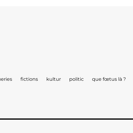
eries
fictions
kultur
politic
que fœtus là ?