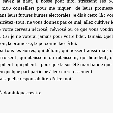
savez là-haut, il bosse pour moi, stressant ses 6
 1100 conseillers pour me niquer de leurs promess
ns leurs futures burnes électorales. Je dis à ceux-là : Vo
Arrêtez-tout, ne vous donnez pas ce mal, allez cultiver l
votre cerveau nécrosé, névrosé ou ce que vous voudr
u. Car je ne voterai jamais pour votre lider. Jamais. Quel
ion, la promesse, la personne face à lui.
ssi tous les autres, qui défont, qui bossent aussi mais q
truisent, qui abaissent ou rabaissent, qui liquident, q
pillent, qui pillent… pour que la société marchande que 
u quelque part participe à leur enrichissement.
is quelle responsabilité d’être moi !
 © dominique cozette