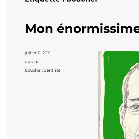
Mon énormissime
Publié
juillet 11, 2011
le
Catégories
du vrai
Étiquettes
boucher
,
dentiste