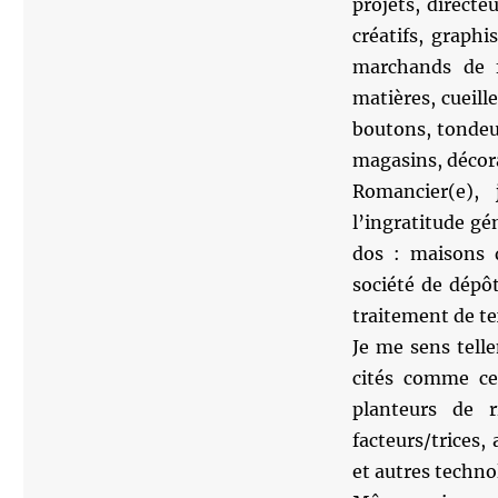
projets, directe
créatifs, graphi
marchands de fr
matières, cueill
boutons, tondeur
magasins, décora
Romancier(e), 
l’ingratitude gé
dos : maisons d
société de dépôt
traitement de tex
Je me sens tell
cités comme ces
planteurs de r
facteurs/trices,
et autres techno