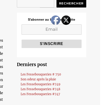
RECHERCHER
S'abonner au blog de Cozette
es
nt
de
st
Derniers post
as
es
Les Fessebouqueries # 750
on
Son odeur après la pluie
Les Fessebouqueries #749
ur
Les Fessebouqueries #748
de
Les Fessebouqueries #747
st