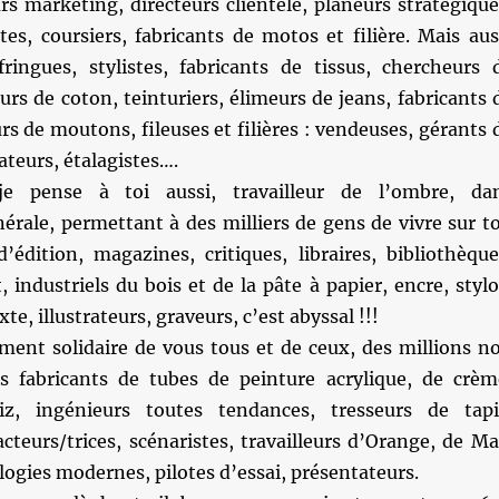
urs marketing, directeurs clientèle, planeurs stratégique
stes, coursiers, fabricants de motos et filière. Mais aus
ingues, stylistes, fabricants de tissus, chercheurs 
eurs de coton, teinturiers, élimeurs de jeans, fabricants 
s de moutons, fileuses et filières : vendeuses, gérants 
teurs, étalagistes….
je pense à toi aussi, travailleur de l’ombre, da
nérale, permettant à des milliers de gens de vivre sur t
’édition, magazines, critiques, libraires, bibliothèque
, industriels du bois et de la pâte à papier, encre, stylo
te, illustrateurs, graveurs, c’est abyssal !!!
ement solidaire de vous tous et de ceux, des millions n
 fabricants de tubes de peinture acrylique, de crèm
iz, ingénieurs toutes tendances, tresseurs de tapi
 acteurs/trices, scénaristes, travailleurs d’Orange, de Ma
logies modernes, pilotes d’essai, présentateurs.