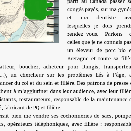
parti au Canada passer s
congés payés, sur ma gyné
et ma dentiste av
lesquelles je dois prend
rendez-vous. Parlons 
celles que je ne connais pas
un éleveur de porc bio 
Bretagne et toute sa filiè
batteur, boucher, acheteur pour Rungis, transporteu
tc…), un chercheur sur les problèmes liés à l’âge, 
ancer du col et du sein et filière. Des patrons de presse 
chent à m’agglutiner dans leur audience, avec leur filièr
sistants, restaurateurs, responsable de la maintenance 
, fabricant de PQ et filière.
rait bien me vendre ses cochonneries de sacs, pompe
ts, opérateurs téléphoniques, avec filière : responsabl