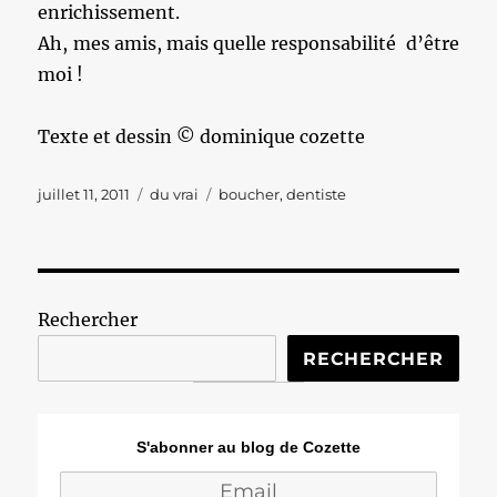
enrichissement.
Ah, mes amis, mais quelle responsabilité d’être
moi !
Texte et dessin © dominique cozette
Publié
Catégories
Étiquettes
juillet 11, 2011
du vrai
boucher
,
dentiste
le
Rechercher
RECHERCHER
S'abonner au blog de Cozette