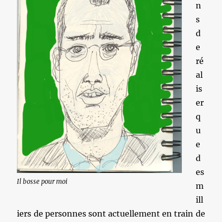
n
s
d
e
ré
al
is
er
q
u
e
d
es
Il bosse pour moi
m
ill
iers de personnes sont actuellement en train de