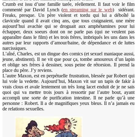
Crumb est issu d’une famille tarée, réellement. Il faut voir le film
commenté par David Lynch (
en streaming sur le web
) sidérant.
Freaks, presque. Un père violent et tordu qui lui a déboîté la
clavicule quand il avait cinq ans, que tous craignaient, une mère
aujourd’hui avachie qui se droguait aux amphétamines pour lui
échapper, deux soeurs dont on ne parle pas (qui ne veulent pas
apparaître dans le film) et les trois frères, imbriqués les uns dans les
autres par leur rapports d’amour/haine, de dépendance et de luttes
narcissiques.
L’aîné, Charles, est un dingue des comics (et sexuel maniaque aussi,
jeune, abstinent). Il ne vit que pour ça, tombe amoureux d’un lapin
et oblige ses frères à dessiner, sous peine de rétorsion. Il prend la
place du père. J’y reviens.
L’autre Maxon, est en perpétuelle frustration, blessée par Robert qui
lui vole la vedette. Aujourd’hui, Maxon vit sur un tapis de fakir à
vrais clous et avale lentement un très long lacet enduit de je ne sais
quoi qui va mettre trois jours à ressortir par l’autre bout, ayant
accompli une sorte de purification intestine. Il ne parle qu’à une
personne : Robert. Il a de magnifiques yeux bleus. Il n’a jamais eu
de relations sexuelles.