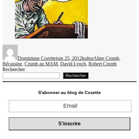
Auteur
Publié
Catégories
Étiquettes
le
Dominique Cozette
juin 25, 2012
kultur
Aline Crumb
,
Bécassine
,
Crumb au MAM
,
David Lynch
,
Robert Crumb
Rechercher
Rechercher
S'abonner au blog de Cozette