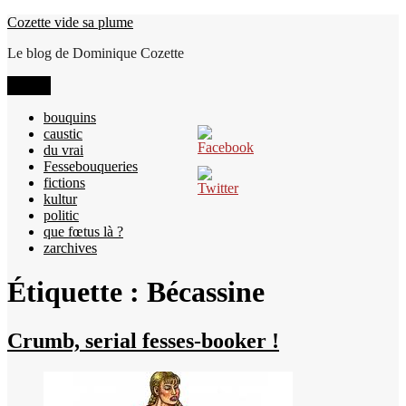
Aller
Cozette vide sa plume
au
Le blog de Dominique Cozette
contenu
Menu
bouquins
caustic
du vrai
Fessebouqueries
fictions
kultur
politic
que fœtus là ?
zarchives
Étiquette :
Bécassine
Crumb, serial fesses-booker !