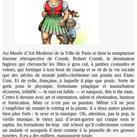
Au Musée d’Art Moderne de la Ville de Paris se tient la somptueuse
énorme rétrospective de Crumb. Robert Crumb. le dessinateur
bigleux qui chevauche les filles à gros cul, à jambes costaudes et
velues, qui fornique à tout bout de champ et se rit de la vie sociale
que des siècles de morale judéo-chrétienne ont pondu aux Etats-
Unis. Et de celle, française, à laquelle il pige que pouic. Sorte de
geek pour le physique, érotomane priapique et masturbateur
récurrent, infidèle — le mot est faible — et narquois, this is the man.
Certes il dessine avec art et ostentation, talent et obstination, humour
et fornication. Mais ce n’est pas sa passion. Même s’il ne peut
s’empêcher de manier le rotring et la plume, il a deux autres plaisirs
bien plus forts : le sexe et la musique. Oh, attention, pas la pop, la
vieille musique, le vieux jazz d’avant-guerre qui craque sous le
saphir, les formations be-bop old school qu’il collectionne comme
un malade et auxquels il tient comme à la prunelle de ses grosses
lunettes. Il en a des milliers, maniaquerie totale.