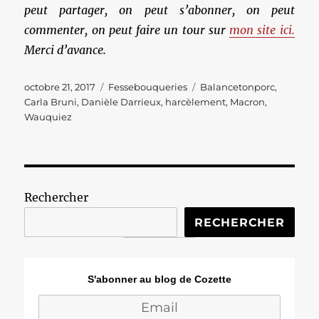
peut partager, on peut s’abonner, on peut
commenter, on peut faire un tour sur
mon site ici.
Merci d’avance.
Publié
Catégories
Étiquettes
octobre 21, 2017
Fessebouqueries
Balancetonporc
,
le
Carla Bruni
,
Danièle Darrieux
,
harcèlement
,
Macron
,
Wauquiez
Rechercher
RECHERCHER
S'abonner au blog de Cozette