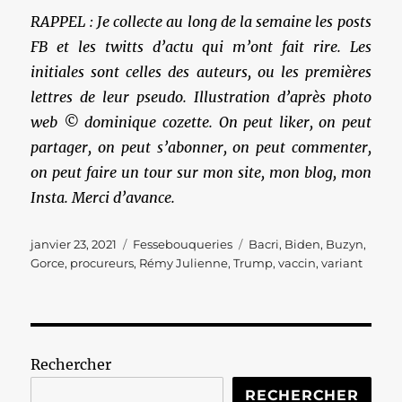
RAPPEL : Je collecte au long de la semaine les posts
FB et les twitts d’actu qui m’ont fait rire. Les
initiales sont celles des auteurs, ou les premières
lettres de leur pseudo. Illustration d’après photo
web © dominique cozette. On peut liker, on peut
partager, on peut s’abonner, on peut commenter,
on peut faire un tour sur mon site, mon blog, mon
Insta. Merci d’avance.
Publié
Catégories
Étiquettes
janvier 23, 2021
Fessebouqueries
Bacri
,
Biden
,
Buzyn
,
le
Gorce
,
procureurs
,
Rémy Julienne
,
Trump
,
vaccin
,
variant
Rechercher
RECHERCHER