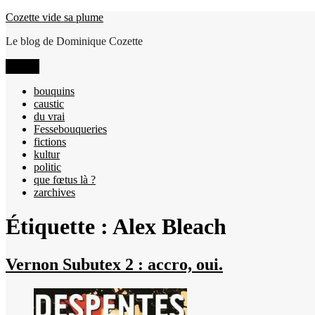
Aller
Cozette vide sa plume
au
Le blog de Dominique Cozette
contenu
Menu
bouquins
caustic
du vrai
Fessebouqueries
fictions
kultur
politic
que fœtus là ?
zarchives
Étiquette :
Alex Bleach
Vernon Subutex 2 : accro, oui.