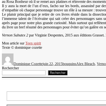
au Rosa Bonheur où il se remet aux platines et réinvente des moments 
Il y aura la mort de l’un d’eux, facho sur les bords, assassiné par d
d’empathie où chaque personnage trouve un rôle à sa mesure : trouver le
Le plaisir principal que je retire de ces livres réside dans la dissecti
l’immense talent de l’écrivaine qui sait créer des personnages sans
après page pour notre plus grande curiosité. Mais surtout qui reflètent
du livre un bref résumé des personnages pour éviter qu’on galère en s
Vernon Subutex 2
par Virginie Despentes, 2015 aux éditions Grasset. 
Mon article sur
Teen spirit
Texte © dominique cozette
Auteur
Publié
Catégories
Étiquettes
le
Dominique Cozette
juin 22, 2015
bouquins
Alex Bleach
,
Verno
Rechercher
Rechercher