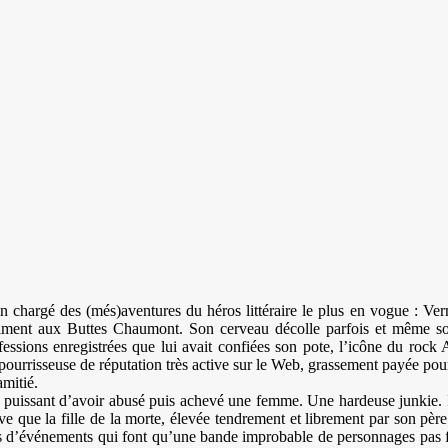
 chargé des (més)aventures du héros littéraire le plus en vogue : Ver
iment aux Buttes Chaumont. Son cerveau décolle parfois et même souve
essions enregistrées que lui avait confiées son pote, l’icône du rock
 pourrisseuse de réputation très active sur le Web, grassement payée pou
amitié.
un puissant d’avoir abusé puis achevé une femme. Une hardeuse junkie. Il
rouve que la fille de la morte, élevée tendrement et librement par son p
as d’événements qui font qu’une bande improbable de personnages pas fa