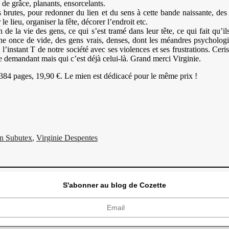
de grâce, planants, ensorcelants.
es brutes, pour redonner du lien et du sens à cette bande naissante, des
 lieu, organiser la fête, décorer l’endroit etc.
on de la vie des gens, ce qui s’est tramé dans leur tête, ce qui fait qu’
 une once de vide, des gens vrais, denses, dont les méandres psycholog
 l’instant T de notre société avec ses violences et ses frustrations. Cer
e demandant mais qui c’est déjà celui-là. Grand merci Virginie.
384 pages, 19,90 €. Le mien est dédicacé pour le même prix !
n Subutex
,
Virginie Despentes
S'abonner au blog de Cozette