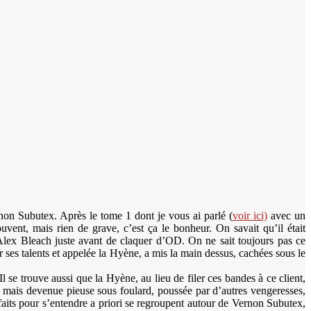
non Subutex. Après le tome 1 dont je vous ai parlé (
voir ici)
avec un
nt, mais rien de grave, c’est ça le bonheur. On savait qu’il était
 Alex Bleach juste avant de claquer d’OD. On ne sait toujours pas ce
r ses talents et appelée la Hyène, a mis la main dessus, cachées sous le
 se trouve aussi que la Hyène, au lieu de filer ces bandes à ce client,
ère mais devenue pieuse sous foulard, poussée par d’autres vengeresses,
its pour s’entendre a priori se regroupent autour de Vernon Subutex,