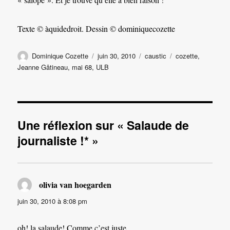
Texte © àquidedroit. Dessin © dominiquecozette
Auteur
Publié
Catégories
Étiquettes
Dominique Cozette
juin 30, 2010
caustic
cozette
,
le
Jeanne Gâtineau
,
mai 68
,
ULB
Une réflexion sur « Salaude de
journaliste !* »
olivia van hoegarden
dit :
juin 30, 2010 à 8:08 pm
oh! la salaude! Comme c’est juste.