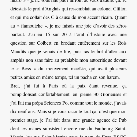
détestais le prof d’Anglais qui ressemblait au colonel Clifton
et qui me collait des C à cause de mon accent ricain. Quant
au » flamoutche », je me faisais une joie d’avoir des zéros
partout. J’ai eu 15 sur 20 à l’oral d’histoire avec une
question sur Colbert en brodant entièrement sur les Rois
Maudits que je venais de lire, puis ras le bol d’aller aux
amphis non sans faire au préalable mon autocritique devant
le « Boss » du mouvement maoïste, qui avait plusieurs
petites amies en même temps, tel un pacha en son harem.
Bref, j’ai fui à Paris où la paix étant revenue, ça
pompidolisait confortablement, en pleine 30 Glorieuses et
j’ai fait ma prépa Sciences Po, comme tout le monde, j’avais
dix neuf ans. Mais si je vous raconte tout ça, c’est que mon
premier stage, je l’ai fait dans une grande agence de Pub
dont les mânes subsistent encore rue du Faubourg Saint-
Martin (ou rue Saint-Martin) sous le nom de Euro RSCG