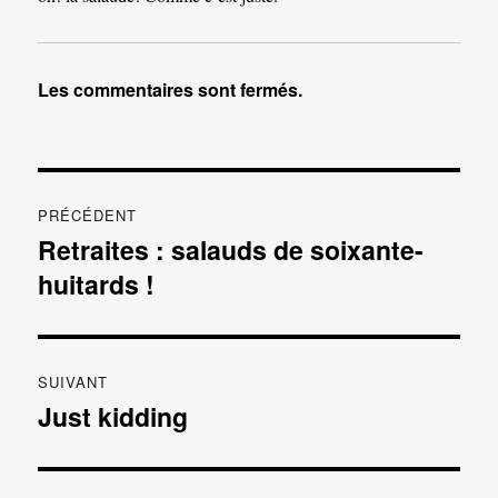
Les commentaires sont fermés.
Navigation
PRÉCÉDENT
de
Retraites : salauds de soixante-
Publication
huitards !
précédente :
l’article
SUIVANT
Just kidding
Publication
suivante :