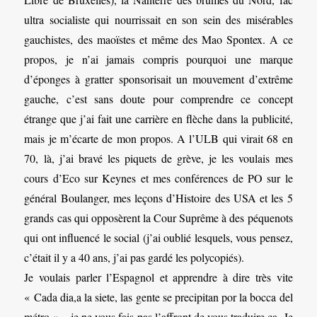
ultra socialiste qui nourrissait en son sein des misérables
gauchistes, des maoïstes et même des Mao Spontex. A ce
propos, je n’ai jamais compris pourquoi une marque
d’éponges à gratter sponsorisait un mouvement d’extrême
gauche, c’est sans doute pour comprendre ce concept
étrange que j’ai fait une carrière en flèche dans la publicité,
mais je m’écarte de mon propos. A l’ULB qui virait 68 en
70, là, j’ai bravé les piquets de grève, je les voulais mes
cours d’Eco sur Keynes et mes conférences de PO sur le
général Boulanger, mes leçons d’Histoire des USA et les 5
grands cas qui opposèrent la Cour Suprême à des péquenots
qui ont influencé le social (j’ai oublié lesquels, vous pensez,
c’était il y a 40 ans, j’ai pas gardé les polycopiés).
Je voulais parler l’Espagnol et apprendre à dire très vite
« Cada dia,a la siete, las gente se precipitan por la bocca del
métro » – je ne vous fais pas l’affront de vous traduire ça. Je