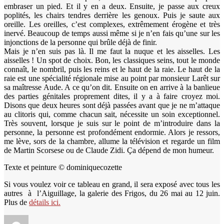
embraser un pied. Et il y en a deux. Ensuite, je passe aux creux
poplités, les chairs tendres derrière les genoux. Puis je saute aux
oreille. Les oreilles, c’est complexes, extrêmement érogène et très
inervé. Beaucoup de temps aussi même si je n’en fais qu’une sur les
injonctions de la personne qui brûle déjà de finir.
Mais je n’en suis pas là. Il me faut la nuque et les aisselles. Les
aisselles ! Un spot de choix. Bon, les classiques seins, tout le monde
connaît, le nombril, puis les reins et le haut de la raie. Le haut de la
raie est une spécialité régionale mise au point par monsieur Larêt sur
sa maîtresse Aude. A ce qu’on dit. Ensuite on en arrive à la banlieue
des parties génitales proprement dites, il y a à faire croyez moi.
Disons que deux heures sont déjà passées avant que je ne m’attaque
au clitoris qui, comme chacun sait, nécessite un soin exceptionnel.
Très souvent, lorsque je suis sur le point de m’introduire dans la
personne, la personne est profondément endormie. Alors je ressors,
me lève, sors de la chambre, allume la télévision et regarde un film
de Martin Scorsese ou de Claude Zidi. Ça dépend de mon humeur.
Texte et peinture © dominiquecozette
Si vous voulez voir ce tableau en grand, il sera exposé avec tous les
autres à l’Aiguillage, la galerie des Frigos, du 26 mai au 12 juin.
Plus de
détails ici.
Auteur
Publié
Catégories
Étiquettes