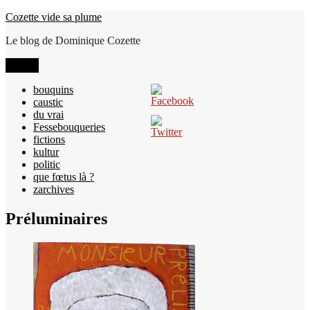
Aller
Cozette vide sa plume
au
Le blog de Dominique Cozette
contenu
Menu
bouquins
caustic
du vrai
Fessebouqueries
fictions
kultur
politic
que fœtus là ?
zarchives
Préluminaires