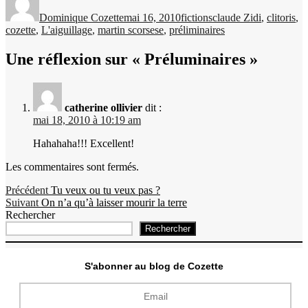
le
Dominique Cozette
mai 16, 2010
fictions
claude Zidi
,
clitoris
,
cozette
,
L'aiguillage
,
martin scorsese
,
préliminaires
Une réflexion sur « Préluminaires »
catherine ollivier
dit :
mai 18, 2010 à 10:19 am
Hahahaha!!! Excellent!
Les commentaires sont fermés.
Navigation
Publication
Précédent
Tu veux ou tu veux pas ?
Publication
précédente :
Suivant
On n’a qu’à laisser mourir la terre
de
suivante :
Rechercher
l’article
Rechercher
S'abonner au blog de Cozette