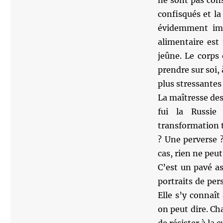
ne sont pas conse
confisqués et la
évidemment imp
alimentaire est
jeûne. Le corps 
prendre sur soi, 
plus stressantes
La maîtresse des
fui la Russie
transformation to
? Une perverse 
cas, rien ne peut
C’est un pavé a
portraits de per
Elle s’y connaît
on peut dire. Cha