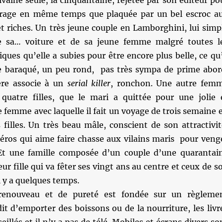
ivaine seule, la cinquantaine, rejetée par son éditeur po
vrage en même temps que plaquée par un bel escroc a
t riches. Un très jeune couple en Lamborghini, lui simp
 sa… voiture et de sa jeune femme malgré toutes l
iques qu’elle a subies pour être encore plus belle, ce qu’
e baraqué, un peu rond, pas très sympa de prime abor
ère associe à un
serial killer
, ronchon. Une autre fem
quatre filles, que le mari a quittée pour une jolie 
femme avec laquelle il fait un voyage de trois semaine 
 filles. Un très beau mâle, conscient de son attractivit
héros qui aime faire chasse aux vilains maris pour veng
 Et une famille composée d’un couple d’une quarantai
ur fille qui va fêter ses vingt ans au centre et ceux de s
l y a quelques temps.
renouveau et de pureté est fondée sur un règleme
dit d’emporter des boissons ou de la nourriture, les livr