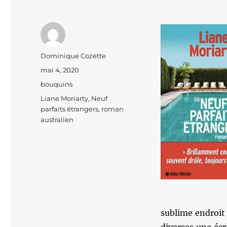
Auteur
Dominique Cozette
Publié
mai 4, 2020
le
Catégories
bouquins
Étiquettes
Liane Moriarty
,
Neuf
parfaits étrangers
,
roman
australien
sublime endroit 