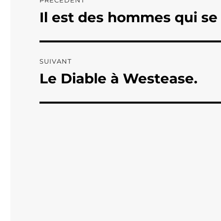
PRÉCÉDENT
de
Il est des hommes qui se
Publication
précédente :
l’article
SUIVANT
Le Diable à Westease.
Publication
suivante :