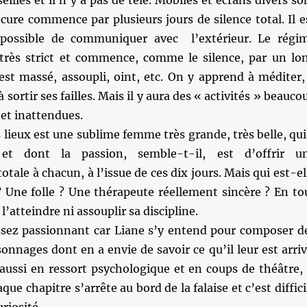
illés et il n’y a pas de télé. Mobiles et écrans divers so
 cure commence par plusieurs jours de silence total. Il e
ossible de communiquer avec l’extérieur. Le régi
 très strict et commence, comme le silence, par un lo
est massé, assoupli, oint, etc. On y apprend à méditer,
à sortir ses failles. Mais il y aura des « activités » beauco
 et inattendues.
 lieux est une sublime femme très grande, très belle, qui
 et dont la passion, semble-t-il, est d’offrir u
tale à chacun, à l’issue de ces dix jours. Mais qui est-el
? Une folle ? Une thérapeute réellement sincère ? En to
 l’atteindre ni assouplir sa discipline.
ssez passionnant car Liane s’y entend pour composer d
sonnages dont en a envie de savoir ce qu’il leur est arriv
 aussi en ressort psychologique et en coups de théâtre, 
que chapitre s’arrête au bord de la falaise et c’est diffici