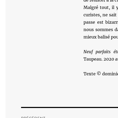
de résister à la c
Malgré tout, il
curistes, ne sait
passe est bizar
nous sommes dan
mieux balisé pou
Neuf parfaits é
Taupeau. 2020 au
Texte © domini
Navigation