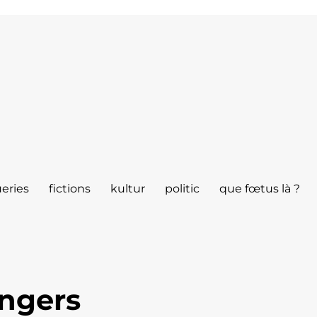
eries
fictions
kultur
politic
que fœtus là ?
angers