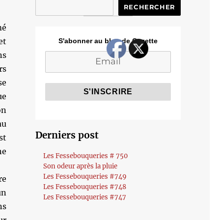
RECHERCHER
mé
et
S'abonner au blog de Cozette
ns
rs
se
ue
on
au
Derniers post
st
ne
Les Fessebouqueries # 750
Son odeur après la pluie
Les Fessebouqueries #749
re
Les Fessebouqueries #748
un
Les Fessebouqueries #747
ns