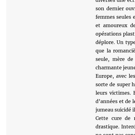
diverses une écr
son dernier ou
femmes seules e
et amoureux de
opérations plast
déplore. Un typ
que la romanci
seule, mère de 
charmante jeune 
Europe, avec les
sorte de super 
leurs victimes.
d’années et de le
jumeau suicidé i
Cette cure de 
drastique. Inter