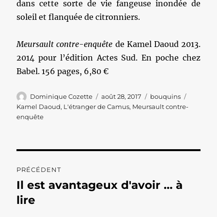
dans cette sorte de vie fangeuse inondée de
soleil et flanquée de citronniers.
Meursault contre-enquête
de Kamel Daoud 2013.
2014 pour l’édition Actes Sud. En poche chez
Babel. 156 pages, 6,80 €
Auteur
Publié
Catégories
Étiquett
Dominique Cozette
août 28, 2017
bouquins
le
Kamel Daoud
,
L'étranger de Camus
,
Meursault contre-
enquête
Navigation
PRÉCÉDENT
de
Il est avantageux d'avoir … à
Publication
précédente :
lire
l’article