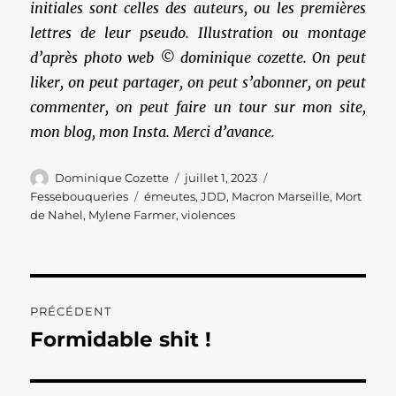
initiales sont celles des auteurs, ou les premières
lettres de leur pseudo. Illustration ou montage
d’après photo web © dominique cozette. On peut
liker, on peut partager, on peut s’abonner, on peut
commenter, on peut faire un tour sur mon site,
mon blog, mon Insta. Merci d’avance.
Auteur
Publié
Catégories
Dominique Cozette
juillet 1, 2023
le
Étiquettes
Fessebouqueries
émeutes
,
JDD
,
Macron Marseille
,
Mort
de Nahel
,
Mylene Farmer
,
violences
Navigation
PRÉCÉDENT
de
Formidable shit !
Publication
précédente :
l’article