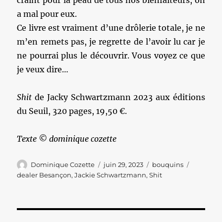
craint pour la peau de tous nos bienfaiteurs, on
a mal pour eux.
Ce livre est vraiment d’une drôlerie totale, je ne
m’en remets pas, je regrette de l’avoir lu car je
ne pourrai plus le découvrir. Vous voyez ce que
je veux dire…
Shit
de Jacky Schwartzmann 2023 aux éditions
du Seuil, 320 pages, 19,50 €.
Texte © dominique cozette
Auteur
Publié
Catégories
Étiquett
Dominique Cozette
juin 29, 2023
bouquins
le
dealer Besançon
,
Jackie Schwartzmann
,
Shit
Navigation