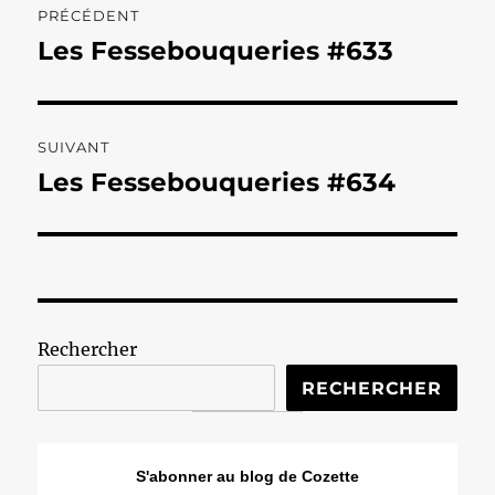
PRÉCÉDENT
de
Les Fessebouqueries #633
Publication
précédente :
l’article
SUIVANT
Les Fessebouqueries #634
Publication
suivante :
Rechercher
RECHERCHER
S'abonner au blog de Cozette