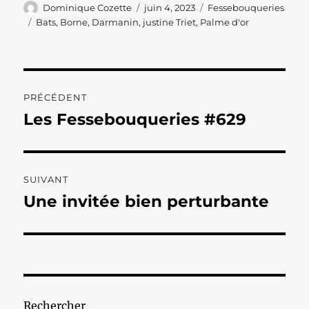
Auteur
Publié
Catégories
Dominique Cozette
juin 4, 2023
Fessebouqueries
le
Étiquettes
Bats
,
Borne
,
Darmanin
,
justine Triet
,
Palme d'or
Navigation
PRÉCÉDENT
de
Les Fessebouqueries #629
Publication
précédente :
l’article
SUIVANT
Une invitée bien perturbante
Publication
suivante :
Rechercher