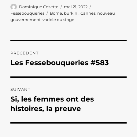
Auteur
Publié
Catégories
Dominique Cozette
mai 21, 2022
le
Étiquettes
Fessebouqueries
Borne
,
burkini
,
Cannes
,
nouveau
gouvernement
,
variole du singe
Navigation
PRÉCÉDENT
de
Les Fessebouqueries #583
Publication
précédente :
l’article
SUIVANT
Si, les femmes ont des
Publication
suivante :
histoires, la preuve