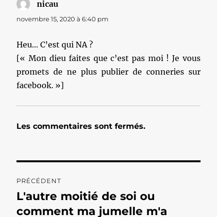
nicau
dit :
novembre 15, 2020 à 6:40 pm
Heu… C’est qui NA ?
[« Mon dieu faites que c’est pas moi ! Je vous
promets de ne plus publier de conneries sur
facebook. »]
Les commentaires sont fermés.
Navigation
PRÉCÉDENT
de
L'autre moitié de soi ou
Publication
précédente :
comment ma jumelle m'a
l’article