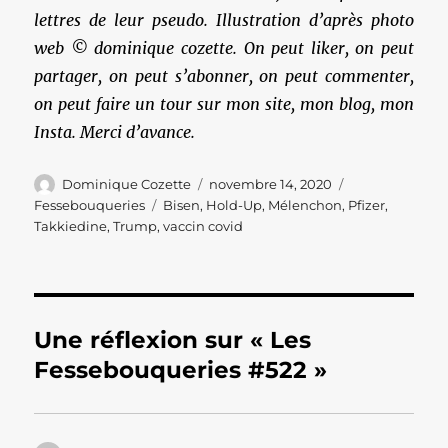
lettres de leur pseudo. Illustration d’après photo
web © dominique cozette. On peut liker, on peut
partager, on peut s’abonner, on peut commenter,
on peut faire un tour sur mon site, mon blog, mon
Insta. Merci d’avance.
Auteur
Publié
Catégories
Dominique Cozette
novembre 14, 2020
le
Étiquettes
Fessebouqueries
Bisen
,
Hold-Up
,
Mélenchon
,
Pfizer
,
Takkiedine
,
Trump
,
vaccin covid
Une réflexion sur « Les
Fessebouqueries #522 »