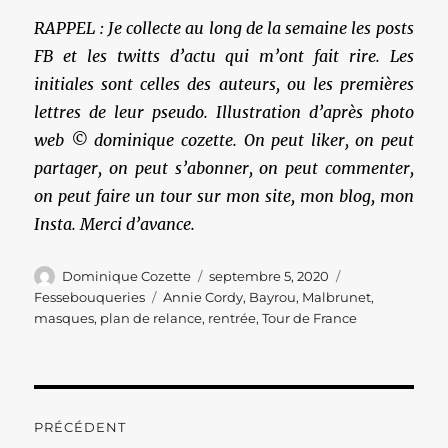
RAPPEL : Je collecte au long de la semaine les posts
FB et les twitts d’actu qui m’ont fait rire. Les
initiales sont celles des auteurs, ou les premières
lettres de leur pseudo. Illustration d’après photo
web © dominique cozette. On peut liker, on peut
partager, on peut s’abonner, on peut commenter,
on peut faire un tour sur mon site, mon blog, mon
Insta. Merci d’avance.
Auteur
Publié
Catégories
Dominique Cozette
septembre 5, 2020
le
Étiquettes
Fessebouqueries
Annie Cordy
,
Bayrou
,
Malbrunet
,
masques
,
plan de relance
,
rentrée
,
Tour de France
Navigation
PRÉCÉDENT