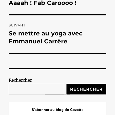
de
Aaaah ! Fab Caroooo !
Publication
précédente :
l’article
SUIVANT
Se mettre au yoga avec
Publication
suivante :
Emmanuel Carrère
Rechercher
RECHERCHER
S'abonner au blog de Cozette