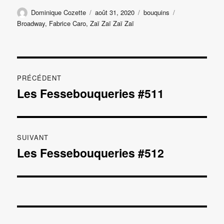
Auteur
Publié
Catégories
Étiquettes
Dominique Cozette
août 31, 2020
bouquins
le
Broadway
,
Fabrice Caro
,
Zaï Zaï Zaï Zaï
Navigation
PRÉCÉDENT
de
Les Fessebouqueries #511
Publication
précédente :
l’article
SUIVANT
Les Fessebouqueries #512
Publication
suivante :