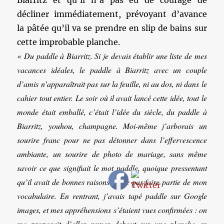
Biarritz et qu’il n’a pas eu de courage de
décliner immédiatement, prévoyant d’avance
la pâtée qu’il va se prendre en slip de bains sur
cette improbable planche.
« Du paddle à Biarritz. Si je devais établir une liste de mes
vacances idéales, le paddle à Biarritz avec un couple
d’amis n’apparaîtrait pas sur la feuille, ni au dos, ni dans le
cahier tout entier. Le soir où il avait lancé cette idée, tout le
monde était emballé, c’était l’idée du siècle, du paddle à
Biarritz, youhou, champagne. Moi-même j’arborais un
sourire franc pour ne pas détonner dans l’effervescence
ambiante, un sourire de photo de mariage, sans même
savoir ce que signifiait le mot paddle, quoique pressentant
qu’il avait de bonnes raisons de ne pas faire partie de mon
vocabulaire. En rentrant, j’avais tapé paddle sur Google
images, et mes appréhensions s’étaient vues confirmées : on
me proposait d’aller ramer debout sur une planche en