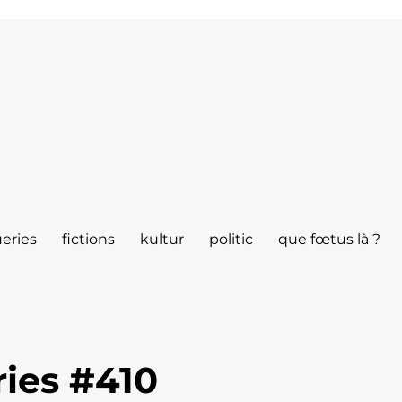
eries
fictions
kultur
politic
que fœtus là ?
ies #410