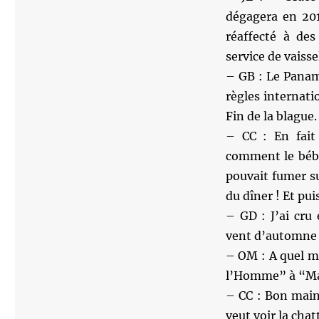
dégagera en 201
réaffecté à de
service de vaisse
– GB : Le Panam
règles internat
Fin de la blague.
– CC : En fait
comment le bébé
pouvait fumer su
du dîner ! Et pui
– GD : J’ai cru
vent d’automne v
– OM : A quel m
l’Homme” à “Mal
– CC : Bon main
veut voir la chat