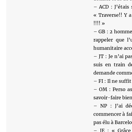
– ACD : J’étais 
« Traverse!! Y 
!!!! »
– GB : 2 hommes
rappeler que l’
humanitaire acco
– JT : Je n’ai p
suis en train 
demande comment 
– FI : Il ne suff
– OM : Perso as
savoir-faire bie
– NP : J’ai dé
commencer à fair
pas élu à Barcel
– JE : « Grâce 