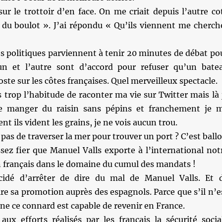
sur le trottoir d’en face. On me criait depuis l’autre co
a du boulot ». J’ai répondu « Qu’ils viennent me cherch
 politiques parviennent à tenir 20 minutes de débat po
un et l’autre sont d’accord pour refuser qu’un bate
ste sur les côtes françaises. Quel merveilleux spectacle.
as trop l’habitude de raconter ma vie sur Twitter mais là 
de manger du raisin sans pépins et franchement je 
ils vident les grains, je ne vois aucun trou.
it pas de traverser la mer pour trouver un port ? C’est ballo
sez fier que Manuel Valls exporte à l’international not
n français dans le domaine du cumul des mandats !
cidé d’arrêter de dire du mal de Manuel Valls. Et 
e sa promotion auprès des espagnols. Parce que s’il n’e
one ce connard est capable de revenir en France.
aux efforts réalisés par les français la sécurité socia