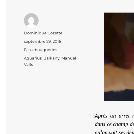
Auteur
Dominique Cozette
Publié
septembre 29, 2018
le
Catégories
Fessebouqueries
Étiquettes
Aquarius
,
Balkany
,
Manuel
Valls
Après un arrêt 
dans ce champ de 
qu’on voit ses den