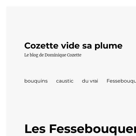
Cozette vide sa plume
Le blog de Dominique Cozette
bouquins
caustic
du vrai
Fessebouqu
Les Fessebouquer