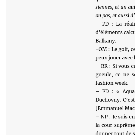
siennes, et un a
ou pas, et aussi 
– PD : La réali
d’éléments calcu
Balkany.
-OM : Le golf, ce
peux jouer avec 
– RR : Si vous c
gueule, ce ne s
fashion week.
– PD : « Aquari
Duchovny. C’est
[Emmanuel Mac
– NP : Je suis en
la cour suprême 
donner tout de su