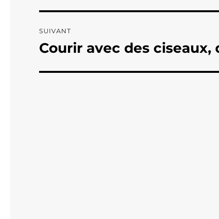
l’article
SUIVANT
Courir avec des ciseaux, d
Publication
suivante :