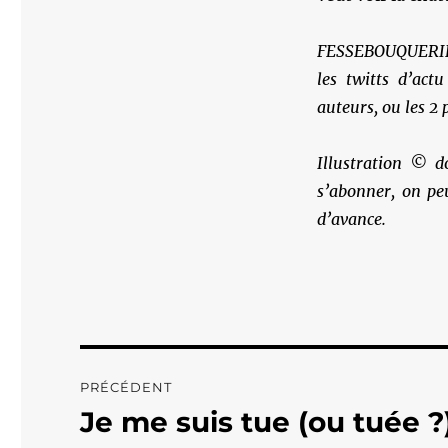
FESSEBOUQUERIES 
les twitts d’actu
auteurs, ou les 2 
Illustration © d
s’abonner, on pe
d’avance.
Navigation
PRÉCÉDENT
de
Je me suis tue (ou tuée ?
Publication
précédente :