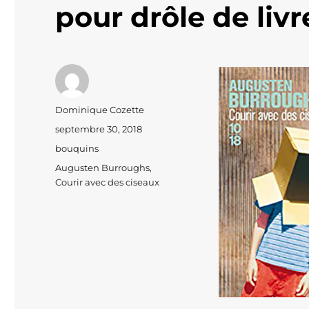
pour drôle de livr
Auteur
Dominique Cozette
Publié
septembre 30, 2018
le
Catégories
bouquins
Étiquettes
Augusten Burroughs
,
Courir avec des ciseaux