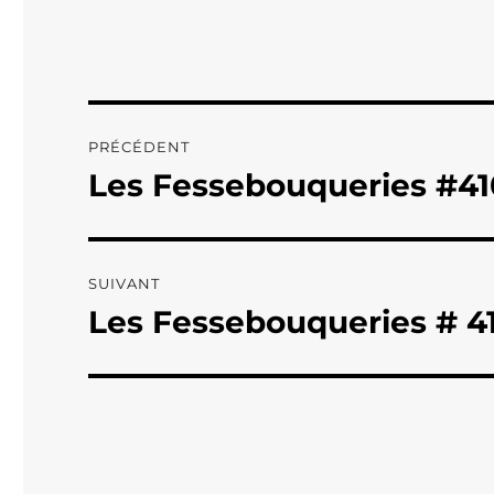
Navigation
PRÉCÉDENT
de
Les Fessebouqueries #41
Publication
précédente :
l’article
SUIVANT
Les Fessebouqueries # 41
Publication
suivante :