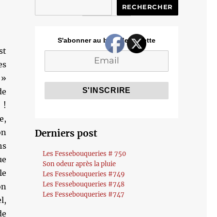
RECHERCHER
S'abonner au blog de Cozette
st
es
 »
de
 !
e,
on
Derniers post
hs
Les Fessebouqueries # 750
ue
Son odeur après la pluie
le
Les Fessebouqueries #749
Les Fessebouqueries #748
on
Les Fessebouqueries #747
l,
de