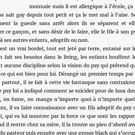
monnaie mais il est allergique à l’école, ça 
se sait gay depuis tout petit et ça le met mal à l’aise. S
uent la gueule sans arrêt alors ils se séparent et ell
r ce garçon, et sans désir de le faire, elle le file à son p
 à ses autres enfants, adoptifs ou non.
est un vrai bordel, tout est jeté par terre, entamé sur l
n fait ses besoins dans le living, les enfants bouffent l
t aucune discipline selon la vision du psy qui prétend q
 ce qui est bien pour lui. Dérangé un premier temps par 
 partout, il se fait à cette vie fantasque sans contrainte
le psy lui a indiqué comment se suicider pour de faux do
, on fume, on mange n’importe quoi à n’importe quel
ans, il va faire connaissance avec un fils adoptif du psy 
i, qui va lui montrer par la force ce que sont les rappor
d il rentre chez sa mère, il la trouve au pieu d’abord av
u pasteur puis ensuite avec une grosse black qui s’occu