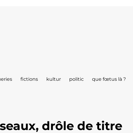
eries
fictions
kultur
politic
que fœtus là ?
seaux, drôle de titre