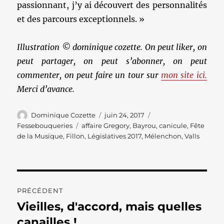
passionnant, j’y ai découvert des personnalités
et des parcours exceptionnels. »
Illustration © dominique cozette. On peut liker, on
peut partager, on peut s’abonner, on peut
commenter, on peut faire un tour sur
mon site ici.
Merci d’avance.
Auteur
Publié
Catégories
Dominique Cozette
juin 24, 2017
le
Étiquettes
Fessebouqueries
affaire Gregory
,
Bayrou
,
canicule
,
Fête
de la Musique
,
Fillon
,
Législatives 2017
,
Mélenchon
,
Valls
Navigation
PRÉCÉDENT
de
Vieilles, d'accord, mais quelles
Publication
précédente :
canailles !
l’article