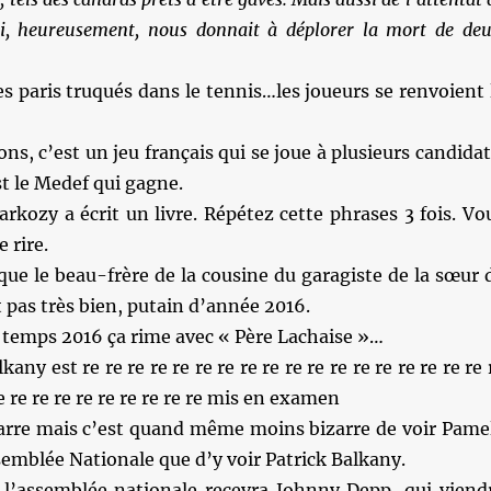
, heureusement, nous donnait
à déplorer
la mort de de
es paris truqués dans le tennis…les joueurs se renvoient 
ons, c’est un jeu français qui se joue à plusieurs candidat
est le Medef qui gagne.
arkozy a écrit un livre. Répétez cette phrases 3 fois. Vo
 rire.
 que le beau-frère de la cousine du garagiste de la sœur 
t pas très bien, putain d’année 2016.
temps 2016 ça rime avec « Père Lachaise »…
kany est re re re re re re re re re re re re re re re re re re 
re re re re re re re re re re mis en examen
rre mais c’est quand même moins bizarre de voir Pame
emblée Nationale que d’y voir Patrick Balkany.
l’assemblée nationale recevra Johnny Depp, qui viend