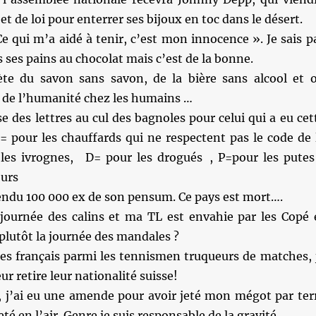
t de loi pour enterrer ses bijoux en toc dans le désert.
e qui m’a aidé à tenir, c’est mon innocence ». Je sais p
s ses pains au chocolat mais c’est de la bonne.
te du savon sans savon, de la bière sans alcool et 
r de l’humanité chez les humains …
e des lettres au cul des bagnoles pour celui qui a eu cet
C= pour les chauffards qui ne respectent pas le code de 
les ivrognes, D= pour les drogués , P=pour les putes
ours
vendu 100 000 ex de son pensum. Ce pays est mort….
 journée des calins et ma TL est envahie par les Copé 
 plutôt la journée des mandales ?
des français parmi les tennismen truqueurs de matches, 
r retire leur nationalité suisse!
 j’ai eu une amende pour avoir jeté mon mégot par ter
 jeté en l’air. Genre je suis responsable de la gravité…