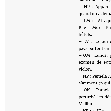
– NP : Apparem
quand on a deman
– LM : -Attaqu
Ritz. -Mort d’u
hôtels.
– EM : Le jour 
pays partent en
– OM : Lundi : 
examen de Patr
violon.
– NP : Pamela A
sûrement ça qui
– OK : Pamela 
perturbé les dép
Malibu.
– KB : « JF est