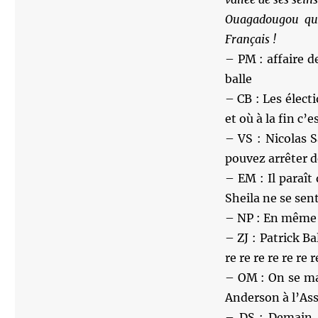
Ouagadougou qui
Français !
– PM : affaire d
balle
– CB : Les électi
et où à la fin c’
– VS : Nicolas S
pouvez arrêter de
– EM : Il paraît
Sheila ne se sen
– NP : En même 
– ZJ : Patrick Bal
re re re re re re 
– OM : On se ma
Anderson à l’Ass
– DS : Demain, 