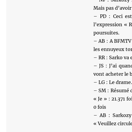
Mais pas d’avoir
– PD : Ceci es
l’expression « 
poursuites.
– AB : A BFMTV t
les ennuyeux to
– RR : Sarko va 
– JS : J’ai qua
vont acheter le 
– LG : Le drame.
– SM : Résumé de
« Je » : 21.371 
0 fois
– AB : Sarkozy 
« Veuillez circu