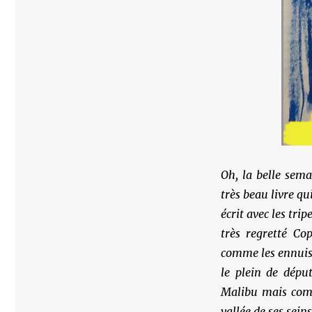
Oh, la belle sem
très beau livre qu
écrit avec les tri
très regretté Co
comme les ennuis
le plein de dépu
Malibu mais comm
vallée de ses sein