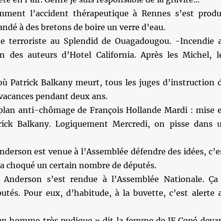
ment l’accident thérapeutique à Rennes s’est produ
dé à des bretons de boire un verre d’eau.
e terroriste au Splendid de Ouagadougou. -Incendie 
n des auteurs d’Hotel California. Après les Michel, l
où Patrick Balkany meurt, tous les juges d’instruction 
 vacances pendant deux ans.
plan anti-chômage de François Hollande Mardi : mise 
ick Balkany. Logiquement Mercredi, on pisse dans 
nderson est venue à l’Assemblée défendre des idées, c’e
 a choqué un certain nombre de députés.
Anderson s’est rendue à l’Assemblée Nationale. Ça
utés. Pour eux, d’habitude, à la buvette, c’est alerte 
 un homme très pudique » dit la femme de JF Copé deva