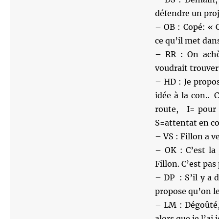
défendre un proje
– OB : Copé: « C
ce qu’il met dan
– RR : On achè
voudrait trouve
– HD : Je propos
idée à la con.. 
route, I= pour 
S=attentat en c
– VS : Fillon a 
– OK : C’est la
Fillon. C’est pas
– DP : S’il y a 
propose qu’on leu
– LM : Dégoûté,
alors que je l’ai