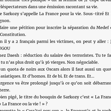
téléspectateurs dans une émission racontant sa vie.
de Sarkozy s’appelle La France pour la vie. Sous-titré Et 
ognon.
faire une pétition pour inscrire la séparation du Medef 
 Constitution.
 il y a 2 français parmi les victimes, on peut y aller : 
UGOU
hez Daesh : réduction du salaire des terroristes. Tu te fa
 tu n’as plus droit qu’à 36 vierges. Non négociable.
t un quota de noirs aux Oscars alors il faut aussi un quo
asiatiques. Et d’homos. Et de bi. Et de trans. Et…
urgence va être prolongé jusqu’à ce qu’on soit débarras
erre.
bien pigé, le titre du bouquin de Sarkozy c’est « La Fran
« La France ou la vie ! » ?
egrette le « Cass’toi pov con », le Fouquet’s et le yach