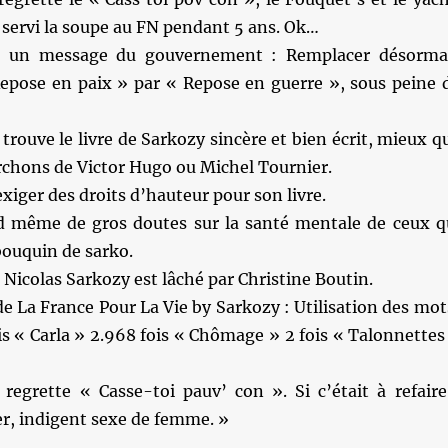
 servi la soupe au FN pendant 5 ans. Ok…
t un message du gouvernement : Remplacer désorma
Repose en paix » par « Repose en guerre », sous peine 
rouve le livre de Sarkozy sincère et bien écrit, mieux q
rchons de Victor Hugo ou Michel Tournier.
exiger des droits d’hauteur pour son livre.
nd même de gros doutes sur la santé mentale de ceux q
bouquin de sarko.
 Nicolas Sarkozy est lâché par Christine Boutin.
 La France Pour La Vie by Sarkozy : Utilisation des mot
fois « Carla » 2.968 fois « Chômage » 2 fois « Talonnettes
regrette « Casse-toi pauv’ con ». Si c’était à refaire
ler, indigent sexe de femme. »