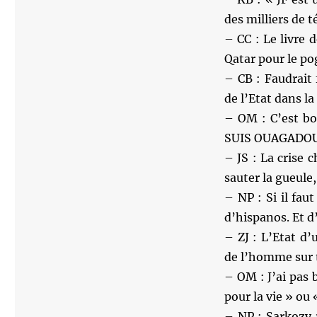
des milliers de 
– CC : Le livre 
Qatar pour le p
– CB : Faudrait 
de l’Etat dans la
– OM : C’est bon
SUIS OUAGADO
– JS : La crise c
sauter la gueule,
– NP : Si il fau
d’hispanos. Et d’
– ZJ : L’Etat d’
de l’homme sur t
– OM : J’ai pas 
pour la vie » ou 
– NP : Sarkozy r