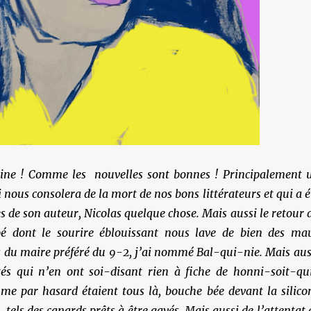
aine ! Comme les nouvelles sont bonnes ! Principalement 
i nous consolera de la mort de nos bons littérateurs et qui a é
pes de son auteur, Nicolas quelque chose. Mais aussi le retour 
pé dont le sourire éblouissant nous lave de bien des ma
 du maire préféré du 9-2, j’ai nommé Bal-qui-nie. Mais aus
tés qui n’en ont soi-disant rien à fiche de honni-soit-qu
e par hasard étaient tous là, bouche bée devant la silico
s, tels des canards prêts à être gavés. Mais aussi de l’attentat 