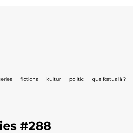
eries
fictions
kultur
politic
que fœtus là ?
ies #288