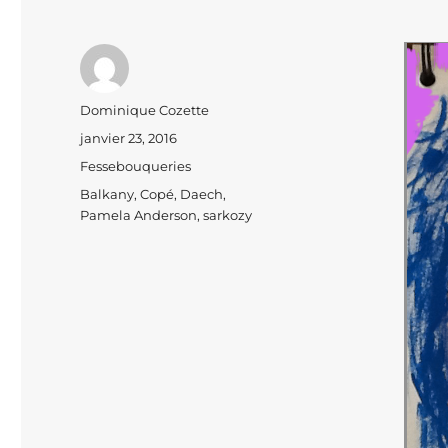
Auteur
Dominique Cozette
Publié
janvier 23, 2016
le
Catégories
Fessebouqueries
Étiquettes
Balkany
,
Copé
,
Daech
,
Pamela Anderson
,
sarkozy