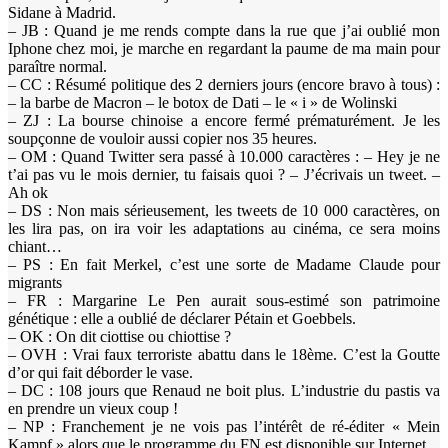
Sidane à Madrid.
– JB : Quand je me rends compte dans la rue que j’ai oublié mon
Iphone chez moi, je marche en regardant la paume de ma main pour
paraître normal.
– CC : Résumé politique des 2 derniers jours (encore bravo à tous) :
– la barbe de Macron – le botox de Dati – le « i » de Wolinski
– ZJ : La bourse chinoise a encore fermé prématurément. Je les
soupçonne de vouloir aussi copier nos 35 heures.
– OM : Quand Twitter sera passé à 10.000 caractères : – Hey je ne
t’ai pas vu le mois dernier, tu faisais quoi ? – J’écrivais un tweet. –
Ah ok
– DS : Non mais sérieusement, les tweets de 10 000 caractères, on
les lira pas, on ira voir les adaptations au cinéma, ce sera moins
chiant…
– PS : En fait Merkel, c’est une sorte de Madame Claude pour
migrants
– FR : Margarine Le Pen aurait sous-estimé son patrimoine
génétique : elle a oublié de déclarer Pétain et Goebbels.
– OK : On dit ciottise ou chiottise ?
– OVH : Vrai faux terroriste abattu dans le 18ème. C’est la Goutte
d’or qui fait déborder le vase.
– DC : 108 jours que Renaud ne boit plus. L’industrie du pastis va
en prendre un vieux coup !
– NP : Franchement je ne vois pas l’intérêt de ré-éditer « Mein
Kampf » alors que le programme du FN est disponible sur Internet.