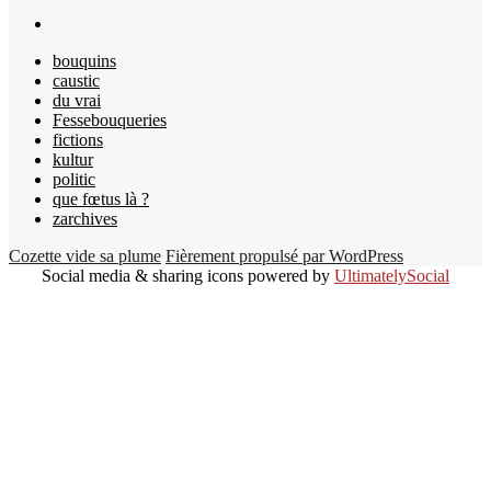
bouquins
caustic
du vrai
Fessebouqueries
fictions
kultur
politic
que fœtus là ?
zarchives
Cozette vide sa plume
Fièrement propulsé par WordPress
Social media & sharing icons powered by
UltimatelySocial