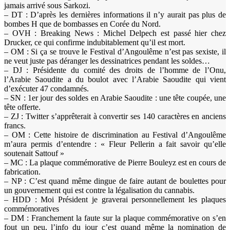
jamais arrivé sous Sarkozi.
– DT : D’après les dernières informations il n’y aurait pas plus de
bombes H que de bombasses en Corée du Nord.
– OVH : Breaking News : Michel Delpech est passé hier chez
Drucker, ce qui confirme indubitablement qu’il est mort.
– OM : Si ça se trouve le Festival d’Angoulême n’est pas sexiste, il
ne veut juste pas déranger les dessinatrices pendant les soldes…
– DJ : Présidente du comité des droits de l’homme de l’Onu,
l’Arabie Saoudite a du boulot avec l’Arabie Saoudite qui vient
d’exécuter 47 condamnés.
– SN : 1er jour des soldes en Arabie Saoudite : une tête coupée, une
tête offerte.
– ZJ : Twitter s’apprêterait à convertir ses 140 caractères en anciens
francs.
– OM : Cette histoire de discrimination au Festival d’Angoulême
m’aura permis d’entendre : « Fleur Pellerin a fait savoir qu’elle
soutenait Sattouf »
– MC : La plaque commémorative de Pierre Bouleyz est en cours de
fabrication.
– NP : C’est quand même dingue de faire autant de boulettes pour
un gouvernement qui est contre la légalisation du cannabis.
– HDD : Moi Président je graverai personnellement les plaques
commémoratives
– DM : Franchement la faute sur la plaque commémorative on s’en
fout un peu, l’info du jour c’est quand même la nomination de