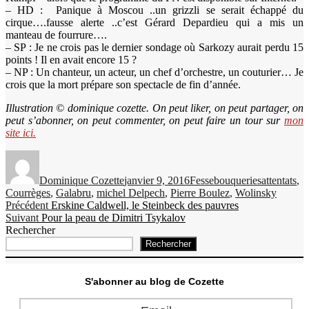
– HD : Panique à Moscou ..un grizzli se serait échappé du
cirque….fausse alerte ..c’est Gérard Depardieu qui a mis un
manteau de fourrure….
– SP : Je ne crois pas le dernier sondage où Sarkozy aurait perdu 15
points ! Il en avait encore 15 ?
– NP : Un chanteur, un acteur, un chef d’orchestre, un couturier… Je
crois que la mort prépare son spectacle de fin d’année.
Illustration © dominique cozette. On peut liker, on peut partager, on
peut s’abonner, on peut commenter, on peut faire un tour sur
mon
site ici.
Auteur
Publié
Catégories
Étiquettes
le
Dominique Cozette
janvier 9, 2016
Fessebouqueries
attentats
,
Courrèges
,
Galabru
,
michel Delpech
,
Pierre Boulez
,
Wolinsky
Navigation
Publication
Précédent
Erskine Caldwell, le Steinbeck des pauvres
Publication
précédente :
Suivant
Pour la peau de Dimitri Tsykalov
de
suivante :
Rechercher
l’article
Rechercher
S'abonner au blog de Cozette