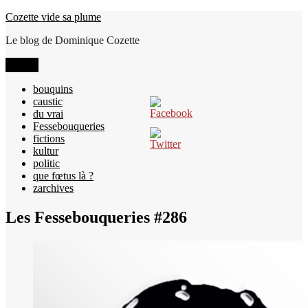
Aller
Cozette vide sa plume
au
Le blog de Dominique Cozette
contenu
Menu
bouquins
caustic
du vrai
Fessebouqueries
fictions
kultur
politic
que fœtus là ?
zarchives
Les Fessebouqueries #286