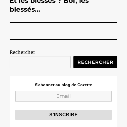
Et les blessés ? Bof, les
Publication
suivante :
blessés…
Rechercher
RECHERCHER
S'abonner au blog de Cozette