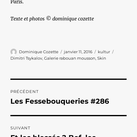
Paris.
Texte et photos © dominique cozette
Auteur
Publié
Catégories
Étiquettes
Dominique Cozette
janvier 11, 2016
kultur
le
Dimitri Tsykalov
,
Galerie rabouan mousson
,
Skin
Navigation
PRÉCÉDENT
de
Les Fessebouqueries #286
Publication
précédente :
l’article
SUIVANT