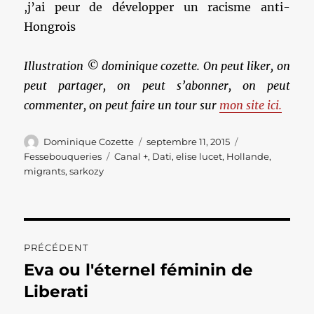
,j’ai peur de développer un racisme anti-
Hongrois
Illustration © dominique cozette. On peut liker, on
peut partager, on peut s’abonner, on peut
commenter, on peut faire un tour sur
mon site ici.
Auteur
Publié
Catégories
Dominique Cozette
septembre 11, 2015
le
Étiquettes
Fessebouqueries
Canal +
,
Dati
,
elise lucet
,
Hollande
,
migrants
,
sarkozy
Navigation
PRÉCÉDENT
de
Eva ou l'éternel féminin de
Publication
précédente :
Liberati
l’article