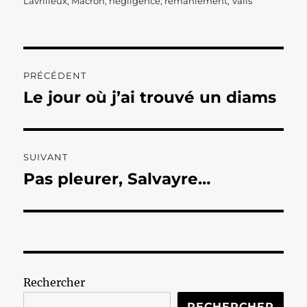
Lavrilleux
,
Macron
,
négligence
,
remaniement
,
Valls
Navigation
PRÉCÉDENT
de
Le jour où j’ai trouvé un diams
Publication
précédente :
l’article
SUIVANT
Pas pleurer, Salvayre…
Publication
suivante :
Rechercher
RECHERCHER