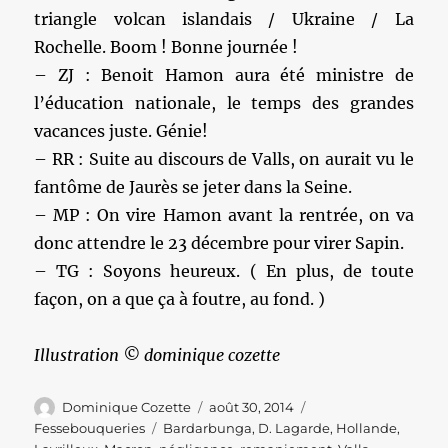
triangle volcan islandais / Ukraine / La
Rochelle. Boom ! Bonne journée !
– ZJ : Benoit Hamon aura été ministre de
l’éducation nationale, le temps des grandes
vacances juste. Génie!
– RR : Suite au discours de Valls, on aurait vu le
fantôme de Jaurès se jeter dans la Seine.
– MP : On vire Hamon avant la rentrée, on va
donc attendre le 23 décembre pour virer Sapin.
– TG : Soyons heureux. ( En plus, de toute
façon, on a que ça à foutre, au fond. )
Illustration © dominique cozette
Auteur
Publié
Catégories
Dominique Cozette
août 30, 2014
le
Étiquettes
Fessebouqueries
Bardarbunga
,
D. Lagarde
,
Hollande
,