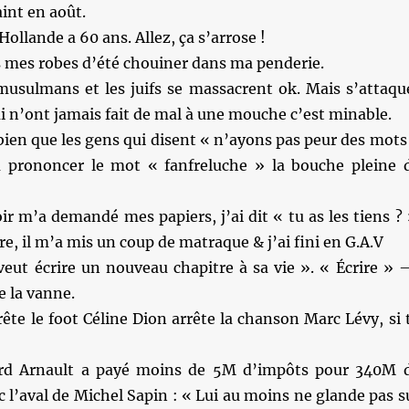
int en août.
ollande a 60 ans. Allez, ça s’arrose !
s mes robes d’été chouiner dans ma penderie.
musulmans et les juifs se massacrent ok. Mais s’attaqu
i n’ont jamais fait de mal à une mouche c’est minable.
ien que les gens qui disent « n’ayons pas peur des mots
 prononcer le mot « fanfreluche » la bouche pleine 
oir m’a demandé mes papiers, j’ai dit « tu as les tiens ? 
re, il m’a mis un coup de matraque & j’ai fini en G.A.V
veut écrire un nouveau chapitre à sa vie ». « Écrire » 
e la vanne.
rête le foot Céline Dion arrête la chanson Marc Lévy, si 
rd Arnault a payé moins de 5M d’impôts pour 340M 
c l’aval de Michel Sapin : « Lui au moins ne glande pas s