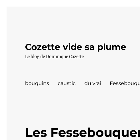
Cozette vide sa plume
Le blog de Dominique Cozette
bouquins
caustic
du vrai
Fessebouqu
Les Fessebouquer