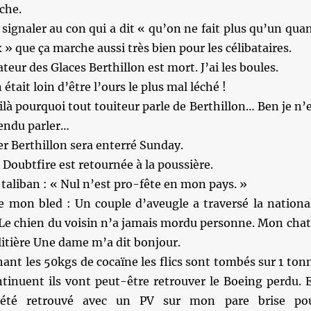
oche.
à signaler au con qui a dit « qu’on ne fait plus qu’un qua
» que ça marche aussi très bien pour les célibataires.
eur des Glaces Berthillon est mort. J’ai les boules.
 était loin d’être l’ours le plus mal léché !
ilà pourquoi tout touiteur parle de Berthillon… Ben je n’
tendu parler…
er Berthillon sera enterré Sunday.
oubtfire est retournée à la poussière.
 taliban : « Nul n’est pro-fête en mon pays. »
e mon bled : Un couple d’aveugle a traversé la nationa
Le chien du voisin n’a jamais mordu personne. Mon chat
 litière Une dame m’a dit bonjour.
ant les 50kgs de cocaïne les flics sont tombés sur 1 ton
ontinuent ils vont peut-être retrouver le Boeing perdu. 
i été retrouvé avec un PV sur mon pare brise po