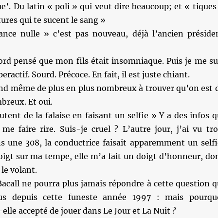
ue’. Du latin « poli » qui veut dire beaucoup; et « tiques
tures qui te sucent le sang »
nce nulle » c’est pas nouveau, déjà l’ancien préside
ord pensé que mon fils était insomniaque. Puis je me su
peractif. Sourd. Précoce. En fait, il est juste chiant.
nd même de plus en plus nombreux à trouver qu’on est 
breux. Et oui.
utent de la falaise en faisant un selfie » Y a des infos q
e faire rire. Suis-je cruel ? L’autre jour, j’ai vu tro
ns une 308, la conductrice faisait apparemment un selfi
doigt sur ma tempe, elle m’a fait un doigt d’honneur, do
le volant.
acall ne pourra plus jamais répondre à cette question q
us depuis cette funeste année 1997 : mais pourqu
elle accepté de jouer dans Le Jour et La Nuit ?