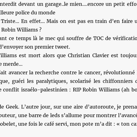
nterdit devant un garage..le mien….encore un petit effo
illeure police du monde
riste… En effet… Mais on est pas en train d’en faire 
r Robin Williams ?
nt ce temps là le mec qui souffre de TOC de vérificati
d’envoyer son premier tweet.
lliams est mort alors que Christian Clavier est toujou
de merde…
ait avancer la recherche contre le cancer, révolutionné 
que, guéri les paralytiques, scolarisé les chiffonniers 
e conflit israélo-palestinien : RIP Robin Williams (ah b
e Geek. L’autre jour, sur une aire d’autoroute, je prena
ibuteur, une barre de leds s’allume pour montrer l’avanc
obelet, une fois le café servi, mon pote m’a dit : « ton ca