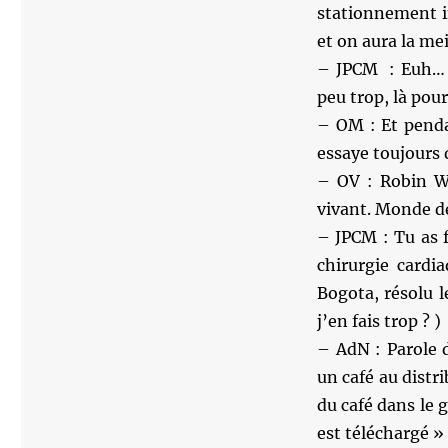
stationnement i
et on aura la me
– JPCM : Euh… T
peu trop, là pou
– OM : Et penda
essaye toujours 
– OV : Robin Wi
vivant. Monde 
– JPCM : Tu as f
chirurgie cardia
Bogota, résolu l
j’en fais trop ? )
– AdN : Parole d
un café au distr
du café dans le g
est téléchargé »