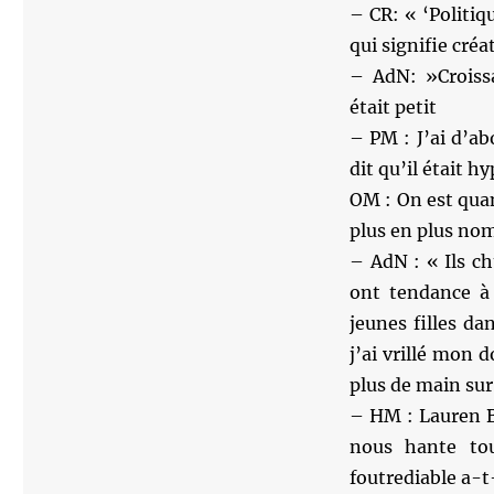
– CR: « ‘Politiq
qui signifie créa
– AdN: »Croissa
était petit
– PM : J’ai d’ab
dit qu’il était hy
OM : On est qua
plus en plus nom
– AdN : « Ils ch
ont tendance à m
jeunes filles da
j’ai vrillé mon 
plus de main sur 
– HM : Lauren B
nous hante to
foutrediable a-t-