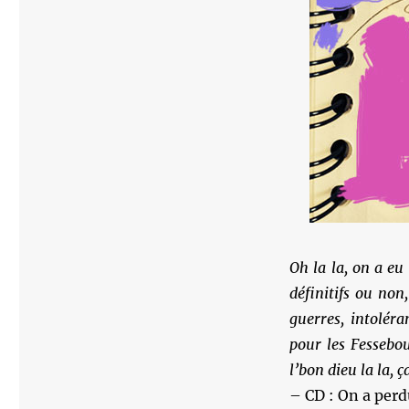
Oh la la, on a eu
définitifs ou non
guerres, intoléra
pour les Fessebou
l’bon dieu la la, ç
– CD : On a perd