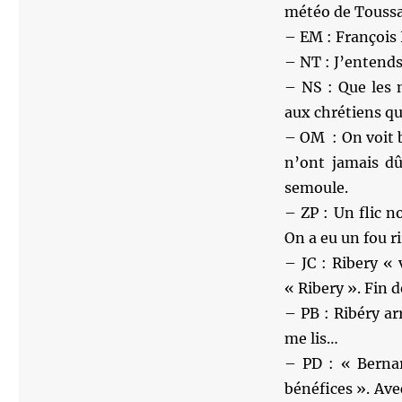
météo de Toussa
– EM : François H
– NT : J’entend
– NS : Que les 
aux chrétiens qu
– OM : On voit b
n’ont jamais dû
semoule.
– ZP : Un flic n
On a eu un fou ri
– JC : Ribery « 
« Ribery ». Fin d
– PB : Ribéry ar
me lis…
– PD : « Berna
bénéfices ». Ave