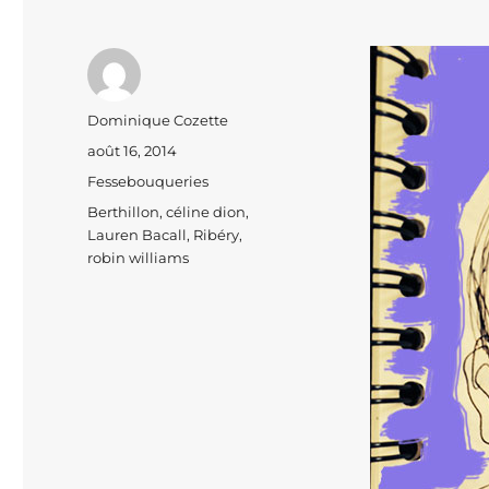
Auteur
Dominique Cozette
Publié
août 16, 2014
le
Catégories
Fessebouqueries
Étiquettes
Berthillon
,
céline dion
,
Lauren Bacall
,
Ribéry
,
robin williams