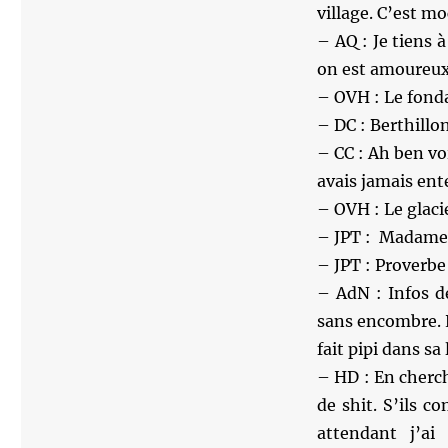
village. C’est m
– AQ : Je tiens 
on est amoureux 
– OVH : Le fondat
– DC : Berthillon
– CC : Ah ben vo
avais jamais en
– OVH : Le glaci
– JPT : Madame D
– JPT : Proverbe
– AdN : Infos d
sans encombre. 
fait pipi dans sa
– HD : En cherch
de shit. S’ils c
attendant j’a