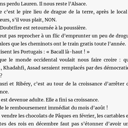
ns perdu Lauren. Il nous reste l’Alsace.
e c’est le pire lieu de drague de la terre, après le local
urs, s’il vous plait, NON.
oubtfire est retournée à la poussière.
ut pas reprocher à un flic d’emprunter un peu de drog
alors que les cheminots ont le train gratis toute l’année.
sent les Portugais : « Bacall là-haut ! »
ue le monde occidental voulait nous faire croire : q
 Khadahfi, Assad seraient remplacés par des démocrati
?
ri et Ribéry, c’est au tour de la croissance d’arrêter 
ance.
est devenue adulte. Elle a fini sa croissance.
de le remboursement immédiat du mois d’août !
 vendre les chocolats de Pâques en février, les cartables 
ettes des rois en décembre faut pas s’étonner d’avoir u