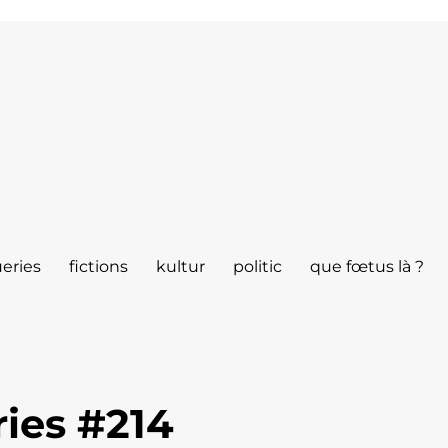
eries
fictions
kultur
politic
que fœtus là ?
ies #214