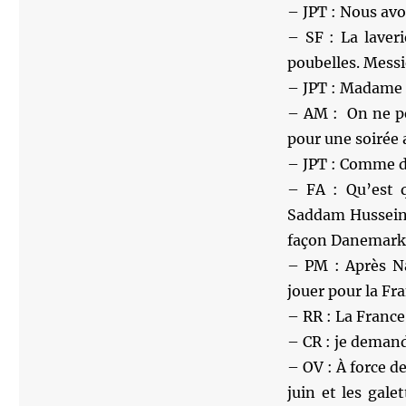
– JPT : Nous avo
– SF : La laveri
poubelles. Messie
– JPT : Madame D
– AM : On ne pe
pour une soirée 
– JPT : Comme di
– FA : Qu’est q
Saddam Hussein,
façon Danemark
– PM : Après Nas
jouer pour la Fr
– RR : La France 
– CR : je deman
– OV : À force de
juin et les gal