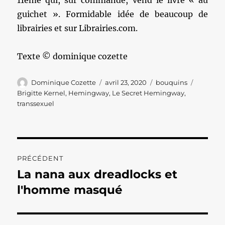
11ème qui, sur commande, vend le livre « au
guichet ». Formidable idée de beaucoup de
librairies et sur Librairies.com.
Texte © dominique cozette
Auteur
Publié
Catégories
Étiquett
Dominique Cozette
avril 23, 2020
bouquins
le
Brigitte Kernel
,
Hemingway
,
Le Secret Hemingway
,
transsexuel
Navigation
PRÉCÉDENT
de
La nana aux dreadlocks et
Publication
précédente :
l'homme masqué
l’article