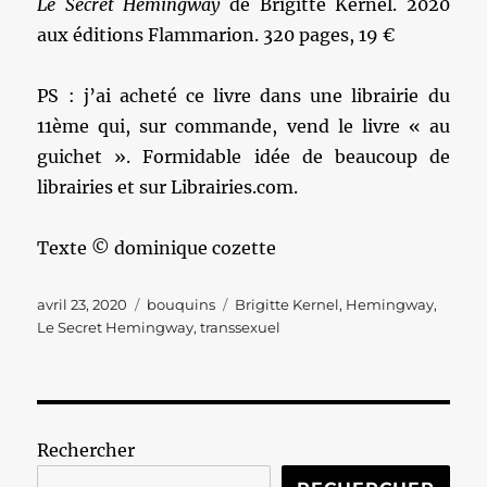
Le Secret Hemingway
de Brigitte Kernel. 2020
aux éditions Flammarion. 320 pages, 19 €
PS : j’ai acheté ce livre dans une librairie du
11ème qui, sur commande, vend le livre « au
guichet ». Formidable idée de beaucoup de
librairies et sur Librairies.com.
Texte © dominique cozette
Publié
Catégories
Étiquettes
avril 23, 2020
bouquins
Brigitte Kernel
,
Hemingway
,
le
Le Secret Hemingway
,
transsexuel
Rechercher