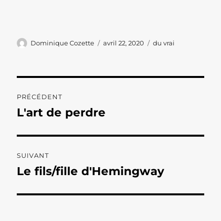
Auteur
Publié
Catégories
Dominique Cozette
avril 22, 2020
du vrai
le
Navigation
PRÉCÉDENT
de
L'art de perdre
Publication
précédente :
l’article
SUIVANT
Le fils/fille d'Hemingway
Publication
suivante :