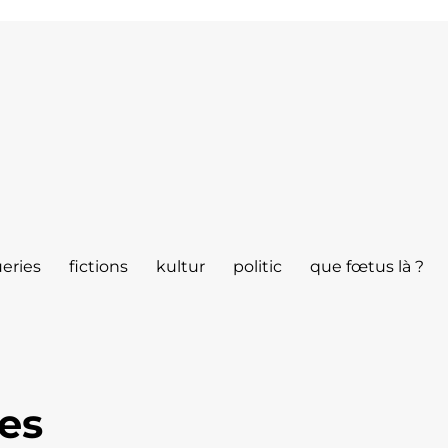
eries
fictions
kultur
politic
que fœtus là ?
es