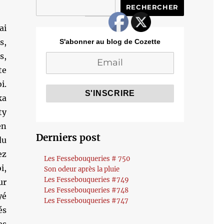
RECHERCHER
ai
s,
S'abonner au blog de Cozette
s,
te
i.
ka
ty
en
Derniers post
du
ez
Les Fessebouqueries # 750
i,
Son odeur après la pluie
Les Fessebouqueries #749
ur
Les Fessebouqueries #748
yé
Les Fessebouqueries #747
és