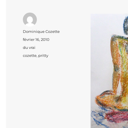
Auteur
Dominique Cozette
Publié
février 16, 2010
le
Catégories
du vrai
Étiquettes
cozette
,
pritty