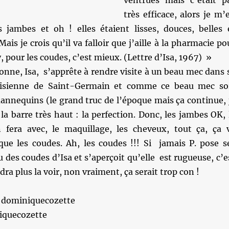
ventrues mais c’était p
très efficace, alors je m’
s jambes et oh ! elles étaient lisses, douces, belles 
ais je crois qu’il va falloir que j’aille à la pharmacie po
, pour les coudes, c’est mieux. (Lettre d’Isa, 1967) »
onne, Isa, s’apprête à rendre visite à un beau mec dans 
risienne de Saint-Germain et comme ce beau mec so
annequins (le grand truc de l’époque mais ça continue, 
 la barre très haut : la perfection. Donc, les jambes OK, 
 fera avec, le maquillage, les cheveux, tout ça, ça 
que les coudes. Ah, les coudes !!! Si jamais P. pose s
u des coudes d’Isa et s’aperçoit qu’elle est rugueuse, c’e
dra plus la voir, non vraiment, ça serait trop con !
 dominiquecozette
iquecozette