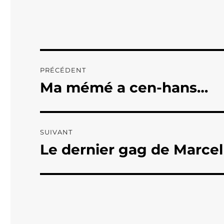
Navigation
PRÉCÉDENT
de
Ma mémé a cen-hans…
Publication
précédente :
l’article
SUIVANT
Le dernier gag de Marce
Publication
suivante :