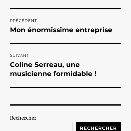
Navigation
PRÉCÉDENT
de
Mon énormissime entreprise
Publication
précédente :
l’article
SUIVANT
Coline Serreau, une
Publication
suivante :
musicienne formidable !
Rechercher
RECHERCHER