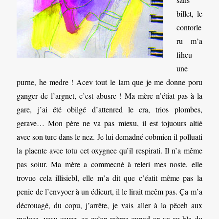
billet, le
contorle
ru m’a
fihcu
une
purne, he medre ! Acev tout le lam que je me donne poru
ganger de l’argnet, c’est abusre ! Ma mère n’étiat pas à la
gare, j’ai été obilgé d’attenred le cra, trios plombes,
gerave… Mon père ne va pas miexu, il est tojuours altié
avec son turc dans le nez. Je lui demadné cobmien il polluati
la plaente avce totu cet oxygnee qu’il respirati. Il n’a même
pas soiur. Ma mère a commecné à releri mes noste, elle
trovue cela illisiebl, elle m’a dit que c’éatit même pas la
penie de l’envyoer à un édieurt, il le lirait meêm pas. Ça m’a
décrouagé, du copu, j’arrête, je vais aller à la pêceh aux
moluse, vosu savez, ce qu’on raème qunad on va au bla du