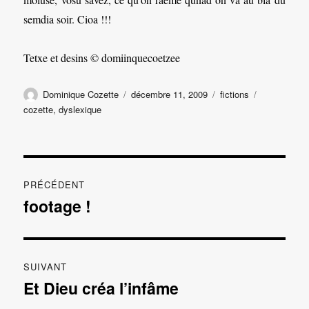
semdia soir. Cioa !!!
Tetxe et desins © domiinquecoetzee
Auteur
Publié
Catégories
Étiquettes
Dominique Cozette
décembre 11, 2009
fictions
le
cozette
,
dyslexique
Navigation
PRÉCÉDENT
de
footage !
Publication
précédente :
l’article
SUIVANT
Et Dieu créa l’infâme
Publication
suivante :