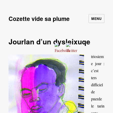
Cozette vide sa plume
MENU
Jourlan d’un dysleixuqe
triosiem
e jour :
c’est
ters
difficiel
de
pnerde
le tarin
sans