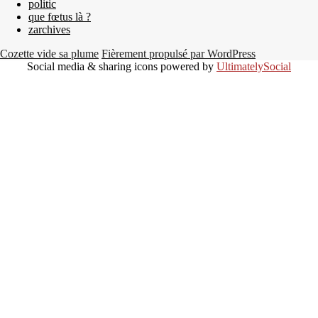
politic
que fœtus là ?
zarchives
Cozette vide sa plume
Fièrement propulsé par WordPress
Social media & sharing icons powered by
UltimatelySocial