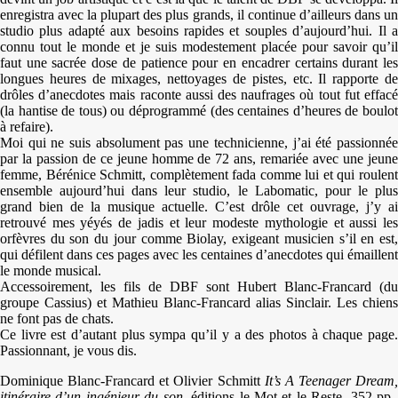
enregistra avec la plupart des plus grands, il continue d’ailleurs dans un
studio plus adapté aux besoins rapides et souples d’aujourd’hui. Il a
connu tout le monde et je suis modestement placée pour savoir qu’il
faut une sacrée dose de patience pour en encadrer certains durant les
longues heures de mixages, nettoyages de pistes, etc. Il rapporte de
drôles d’anecdotes mais raconte aussi des naufrages où tout fut effacé
(la hantise de tous) ou déprogrammé (des centaines d’heures de boulot
à refaire).
Moi qui ne suis absolument pas une technicienne, j’ai été passionnée
par la passion de ce jeune homme de 72 ans, remariée avec une jeune
femme, Bérénice Schmitt, complètement fada comme lui et qui roulent
ensemble aujourd’hui dans leur studio, le Labomatic, pour le plus
grand bien de la musique actuelle. C’est drôle cet ouvrage, j’y ai
retrouvé mes yéyés de jadis et leur modeste mythologie et aussi les
orfèvres du son du jour comme Biolay, exigeant musicien s’il en est,
qui défilent dans ces pages avec les centaines d’anecdotes qui émaillent
le monde musical.
Accessoirement, les fils de DBF sont Hubert Blanc-Francard (du
groupe Cassius) et Mathieu Blanc-Francard alias Sinclair. Les chiens
ne font pas de chats.
Ce livre est d’autant plus sympa qu’il y a des photos à chaque page.
Passionnant, je vous dis.
Dominique Blanc-Francard et Olivier Schmitt
It’s A Teenager Dream,
itinéraire d’un ingénieur du son,
éditions le Mot et le Reste, 352 pp.