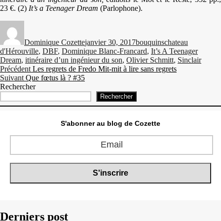
23 €. (2)
It’s a Teenager Dream
(Parlophone).
Auteur
Publié
Catégories
Étiquettes
le
Dominique Cozette
janvier 30, 2017
bouquins
chateau
d'Hérouville
,
DBF
,
Dominique Blanc-Francard
,
It’s A Teenager
Dream
,
itinéraire d’un ingénieur du son
,
Olivier Schmitt
,
Sinclair
Navigation
Publication
Précédent
Les regrets de Fredo Mit-mit à lire sans regrets
Publication
précédente :
Suivant
Que fœtus là ? #35
de
suivante :
Rechercher
l’article
Rechercher
S'abonner au blog de Cozette
Derniers post