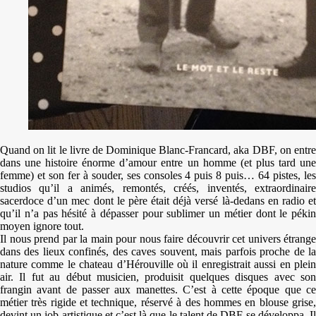
Quand on lit le livre de Dominique Blanc-Francard, aka DBF, on entre
dans une histoire énorme d’amour entre un homme (et plus tard une
femme) et son fer à souder, ses consoles 4 puis 8 puis… 64 pistes, les
studios qu’il a animés, remontés, créés, inventés, extraordinaire
sacerdoce d’un mec dont le père était déjà versé là-dedans en radio et
qu’il n’a pas hésité à dépasser pour sublimer un métier dont le pékin
moyen ignore tout.
Il nous prend par la main pour nous faire découvrir cet univers étrange
dans des lieux confinés, des caves souvent, mais parfois proche de la
nature comme le chateau d’Hérouville où il enregistrait aussi en plein
air. Il fut au début musicien, produisit quelques disques avec son
frangin avant de passer aux manettes. C’est à cette époque que ce
métier très rigide et technique, réservé à des hommes en blouse grise,
devint un job artistique et c’est là que le talent de DBF se développa. Il