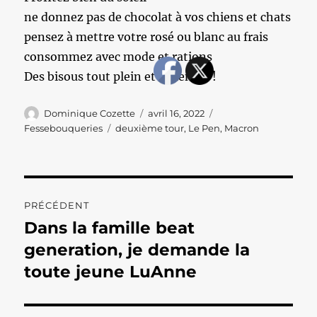
ne donnez pas de chocolat à vos chiens et chats
pensez à mettre votre rosé ou blanc au frais
consommez avec mode et rations
Des bisous tout plein et à bientôt !
Auteur
Publié
Catégories
Dominique Cozette
avril 16, 2022
le
Étiquettes
Fessebouqueries
deuxième tour
,
Le Pen
,
Macron
Navigation
PRÉCÉDENT
de
Dans la famille beat
Publication
précédente :
generation, je demande la
l’article
toute jeune LuAnne