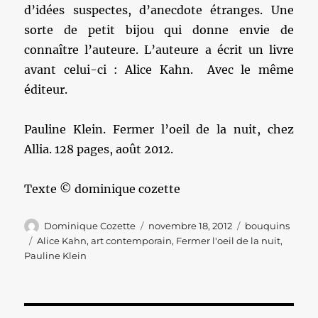
d’idées suspectes, d’anecdote étranges. Une
sorte de petit bijou qui donne envie de
connaître l’auteure. L’auteure a écrit un livre
avant celui-ci : Alice Kahn. Avec le même
éditeur.
Pauline Klein. Fermer l’oeil de la nuit, chez
Allia. 128 pages, août 2012.
Texte © dominique cozette
Auteur
Publié
Catégories
Dominique Cozette
novembre 18, 2012
bouquins
le
Étiquettes
Alice Kahn
,
art contemporain
,
Fermer l'oeil de la nuit
,
Pauline Klein