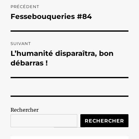
Navigation
PRÉCÉDENT
de
Fessebouqueries #84
Publication
précédente :
l’article
SUIVANT
L’humanité disparaîtra, bon
Publication
suivante :
débarras !
Rechercher
RECHERCHER