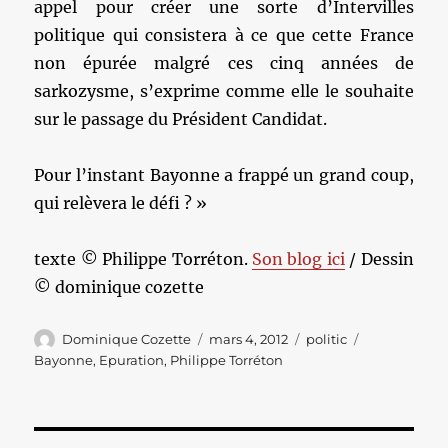
appel pour créer une sorte d’Intervilles
politique qui consistera à ce que cette France
non épurée malgré ces cinq années de
sarkozysme, s’exprime comme elle le souhaite
sur le passage du Président Candidat.
Pour l’instant Bayonne a frappé un grand coup,
qui relèvera le défi ? »
texte © Philippe Torréton.
Son blog ici
/ Dessin
© dominique cozette
Auteur
Publié
Catégories
Étiquettes
Dominique Cozette
mars 4, 2012
politic
le
Bayonne
,
Epuration
,
Philippe Torréton