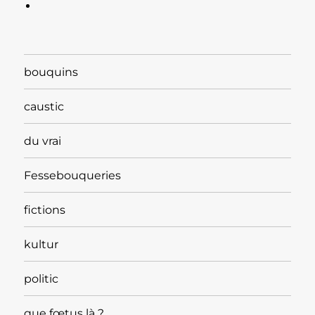
bouquins
caustic
du vrai
Fessebouqueries
fictions
kultur
politic
que fœtus là ?