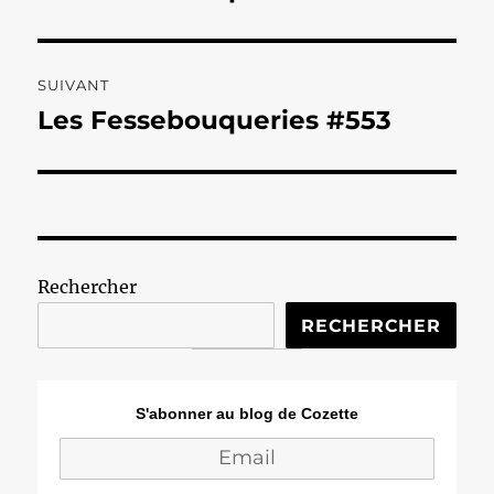
précédente :
l’article
SUIVANT
Les Fessebouqueries #553
Publication
suivante :
Rechercher
RECHERCHER
S'abonner au blog de Cozette