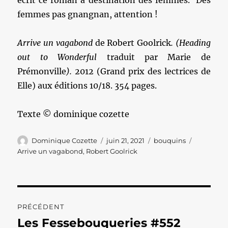
écrit ce roman à destination des femmes. Des
femmes pas gnangnan, attention !
Arrive un vagabond
de Robert Goolrick
. (Heading
out to Wonderful
traduit par Marie de
Prémonville
).
2012 (Grand prix des lectrices de
Elle) aux éditions 10/18. 354 pages.
Texte © dominique cozette
Auteur
Publié
Catégories
Étiquette
Dominique Cozette
juin 21, 2021
bouquins
le
Arrive un vagabond
,
Robert Goolrick
Navigation
PRÉCÉDENT
de
Les Fessebouqueries #552
Publication