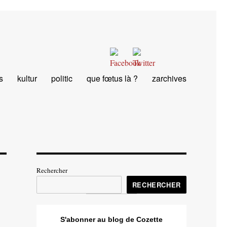
s
kultur
politic
que fœtus là ?
zarchives
Rechercher
RECHERCHER
S'abonner au blog de Cozette