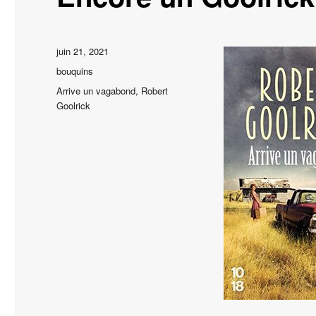
Publié
juin 21, 2021
le
Catégories
bouquins
Étiquettes
Arrive un vagabond
,
Robert
Goolrick