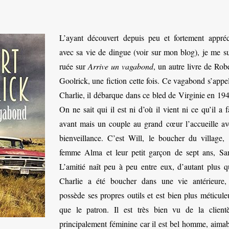
L’ayant découvert depuis peu et fortement appréc
avec sa vie de dingue (voir sur mon blog), je me su
ruée sur
Arrive un vagabond
, un autre livre de Rob
Goolrick, une fiction cette fois. Ce vagabond s’appe
Charlie, il débarque dans ce bled de Virginie en 194
On ne sait qui il est ni d’où il vient ni ce qu’il a f
avant mais un couple au grand cœur l’accueille av
bienveillance. C’est Will, le boucher du village, 
femme Alma et leur petit garçon de sept ans, Sa
L’amitié naît peu à peu entre eux, d’autant plus q
Charlie a été boucher dans une vie antérieure, 
possède ses propres outils et est bien plus méticule
que le patron. Il est très bien vu de la clientè
principalement féminine car il est bel homme, aimab