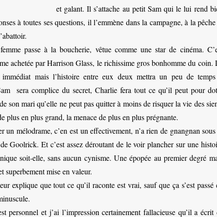
et galant. Il s’attache au petit Sam qui le lui rend b
ponses à toutes ses questions, il l’emmène dans la campagne, à la pêche
’abattoir.
femme passe à la boucherie, vêtue comme une star de cinéma. C’e
mme achetée par Harrison Glass, le richissime gros bonhomme du coin. 
 immédiat mais l’histoire entre eux deux mettra un peu de temps
t Sam sera complice du secret, Charlie fera tout ce qu’il peut pour dot
de son mari qu’elle ne peut pas quitter à moins de risquer la vie des sie
de plus en plus grand, la menace de plus en plus prégnante.
r un mélodrame, c’en est un effectivement, n’a rien de gnangnan sous 
de Goolrick. Et c’est assez déroutant de le voir plancher sur une histo
anique soit-elle, sans aucun cynisme. Une épopée au premier degré ma
et superbement mise en valeur.
ur explique que tout ce qu’il raconte est vrai, sauf que ça s’est passé
minuscule.
t personnel et j’ai l’impression certainement fallacieuse qu’il a écrit