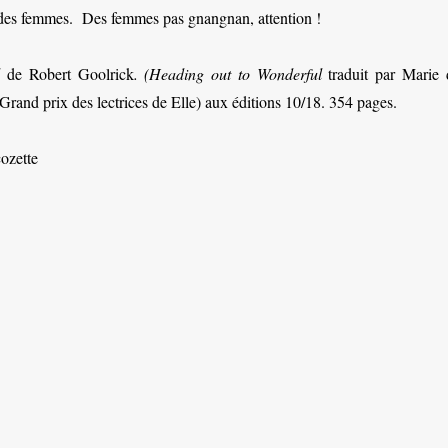
 des femmes. Des femmes pas gnangnan, attention !
d
de Robert Goolrick
. (Heading out to Wonderful
traduit par Marie 
Grand prix des lectrices de Elle) aux éditions 10/18. 354 pages.
ozette