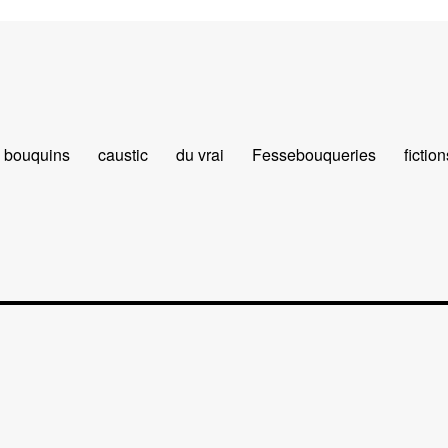
bouquins
caustic
du vrai
Fessebouqueries
fiction