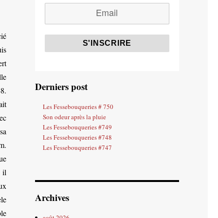
ié
is
ert
lle
Derniers post
8.
ait
Les Fessebouqueries # 750
ec
Son odeur après la pluie
Les Fessebouqueries #749
sa
Les Fessebouqueries #748
m.
Les Fessebouqueries #747
ue
il
ux
Archives
le
le
août 2026