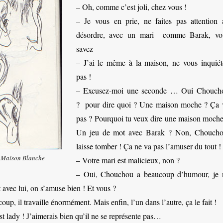
– Oh, comme c’est joli, chez vous !
– Je vous en prie, ne faites pas attention 
désordre, avec un mari comme Barak, vo
savez
– J’ai le même à la maison, ne vous inquiét
pas !
– Excusez-moi une seconde … Oui Chouch
? pour dire quoi ? Une maison moche ? Ça 
pas ? Pourquoi tu veux dire une maison moche
Un jeu de mot avec Barak ? Non, Choucho
laisse tomber ! Ça ne va pas l’amuser du tout !
a Maison Blanche
– Votre mari est malicieux, non ?
– Oui, Chouchou a beaucoup d’humour, je 
 avec lui, on s’amuse bien ! Et vous ?
oup, il travaille énormément. Mais enfin, l’un dans l’autre, ça le fait !
irst lady ! J’aimerais bien qu’il ne se représente pas…