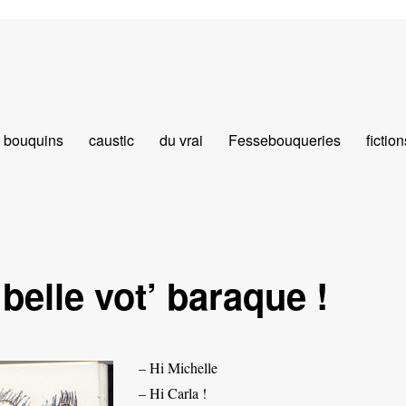
bouquins
caustic
du vrai
Fessebouqueries
fiction
 belle vot’ baraque !
– Hi Michelle
– Hi Carla !