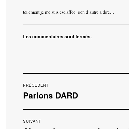
tellement je me suis esclaffée, rien d’autre à dire…
Les commentaires sont fermés.
Navigation
PRÉCÉDENT
de
Parlons DARD
Publication
précédente :
l’article
SUIVANT