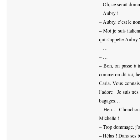
– Oh, ce serait domm
– Aubry !
– Aubry, c’est le no
– Moi je suis itali
qui s’appelle Aubry 
– …
– …
– Bon, on passe à ta
comme on dit ici, he
Carla. Vous connais
l’adore ! Je suis tr
bagages…
– Heu… Chouchou ! T
Michelle !
– Trop dommage, j’au
– Hélas ! Dans ses b