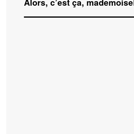
Alors, c’est ça, mademoise
Publication
suivante :