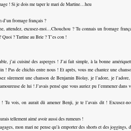
age ! Si je dois me taper le mari de Martine…heu
m d’un fromage français ?
enne, attendez, excusez-moi…Chouchou ? Tu connais un fromage frança
? Quoi ? Tartine au Brie ? T’es con !
ble, j’ai cuisiné des asperges ! J’ai fait simple, à la bonne amériquet
in ! Pas de chichis entre nous ! Et après, vous me chantez une chanso
sez sûrement une chanson de Benjamin Biolay, je l’adore, je l’adore, 
ès amoureuse de lui ! J’avais pensé que vous auriez pu l’emmener dans v
u vois, on aurait dû amener Benji, je te l’avais dit ! Excusez-no
rais tellement aimé avoir aussi des rumeurs !
agages, mon mari ne pense qu’à emporter des shorts et des joggings, d