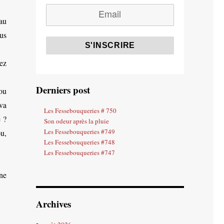
au
us
ez
Derniers post
ou
va
Les Fessebouqueries # 750
 ?
Son odeur après la pluie
Les Fessebouqueries #749
u,
Les Fessebouqueries #748
Les Fessebouqueries #747
ne
Archives