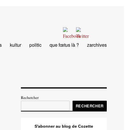
s
kultur
politic
que fœtus là ?
zarchives
Rechercher
RECHERCHER
S'abonner au blog de Cozette