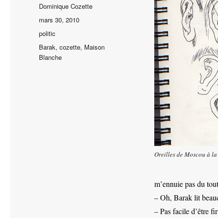
Auteur
Dominique Cozette
Publié
mars 30, 2010
le
Catégories
politic
Étiquettes
Barak
,
cozette
,
Maison
Blanche
Oreilles de Moscou à l
m’ennuie pas du tout
– Oh, Barak lit beauc
– Pas facile d’être f