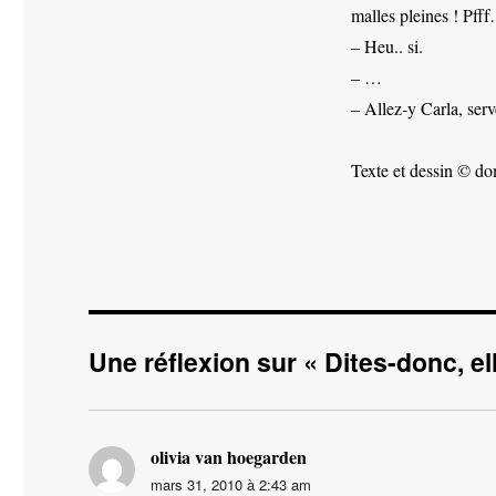
malles pleines ! Pfff
– Heu.. si.
– …
– Allez-y Carla, serv
Texte et dessin © d
Une réflexion sur « Dites-donc, ell
olivia van hoegarden
dit :
mars 31, 2010 à 2:43 am