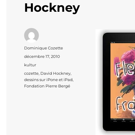
Hockney
Auteur
Dominique Cozette
Publié
décembre 17, 2010
le
Catégories
kultur
Étiquettes
cozette
,
David Hockney
,
dessins sur iPone et iPad
,
Fondation Pierre Bergé