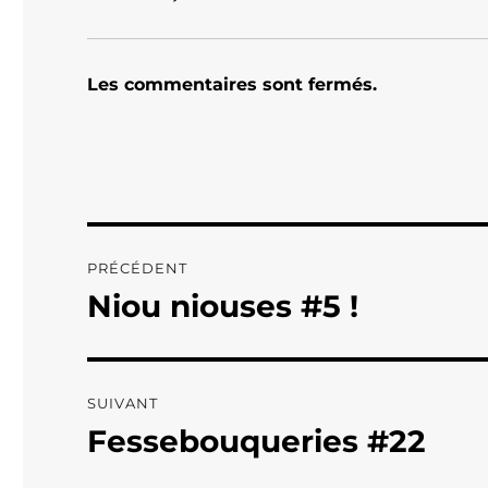
Les commentaires sont fermés.
Navigation
PRÉCÉDENT
de
Niou niouses #5 !
Publication
précédente :
l’article
SUIVANT
Fessebouqueries #22
Publication
suivante :