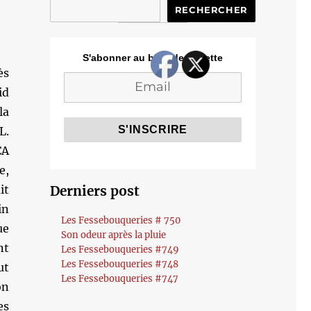
RECHERCHER
S'abonner au blog de Cozette
ès
id
la
L.
CA
e,
it
Derniers post
in
Les Fessebouqueries # 750
ue
Son odeur après la pluie
nt
Les Fessebouqueries #749
Les Fessebouqueries #748
ut
Les Fessebouqueries #747
on
es