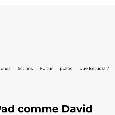
eries
fictions
kultur
politic
que fœtus là ?
iPad comme David