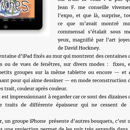
Jean F. me conseille viveme
l’expo, et que là, surprise, to
ce que m’avait montré m
commensal s’étalait sous m
yeux, magnifié par l’art joye
de David Hockney.
entaine d’iPad fixés au mur qui montrent des centaines 
rs ou de vues de fenêtres, sur divers modes : fixes, 
petits groupes sur la même tablette ou encore — et 
nant pour qui aime dessiner — en mode reconstruction 
ès trait, couleur après couleur.
 est impressionnant à regarder car ce sont des dizaines 
 traits de différente épaisseur qui ne cessent de 
r, un groupe iPhone présente d’autres bouquets, c’est 
s une projection permet de les voir très agrandis dans 