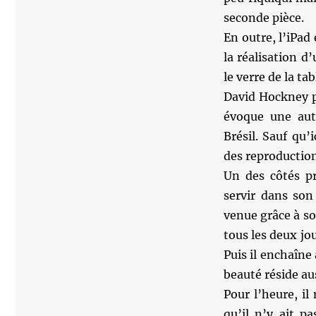
seconde pièce.
En outre, l’iPad 
la réalisation d
le verre de la ta
David Hockney p
évoque une aut
Brésil. Sauf qu’
des reproductions
Un des côtés p
servir dans son 
venue grâce à so
tous les deux jou
Puis il enchaîne 
beauté réside aus
Pour l’heure, i
qu’il n’y ait p