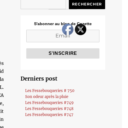
RECHERCHER
S'abonner au blog de Cozette
ès
id
Derniers post
la
L.
Les Fessebouqueries # 750
CA
Son odeur après la pluie
e,
Les Fessebouqueries #749
Les Fessebouqueries #748
it
Les Fessebouqueries #747
in
ue