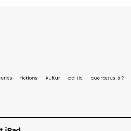
eries
fictions
kultur
politic
que fœtus là ?
t iPad