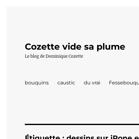
Cozette vide sa plume
Le blog de Dominique Cozette
bouquins
caustic
du vrai
Fessebouqu
Étiquette :
dessins sur iPone e