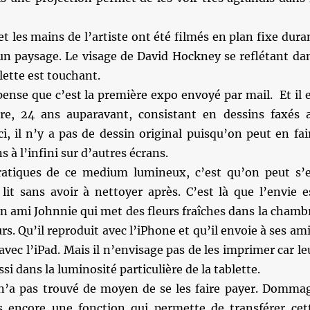
et les mains de l’artiste ont été filmés en plan fixe dura
’un paysage. Le visage de David Hockney se reflétant da
blette est touchant.
ense que c’est la première expo envoyé par mail. Et il 
re, 24 ans auparavant, consistant en dessins faxés 
ici, il n’y a pas de dessin original puisqu’on peut en fai
 à l’infini sur d’autres écrans.
ratiques de ce medium lumineux, c’est qu’on peut s’
lit sans avoir à nettoyer après. C’est là que l’envie e
n ami Johnnie qui met des fleurs fraîches dans la chamb
rs. Qu’il reproduit avec l’iPhone et qu’il envoie à ses ami
avec l’iPad. Mais il n’envisage pas de les imprimer car le
si dans la luminosité particulière de la tablette.
l n’a pas trouvé de moyen de se les faire payer. Domma
as encore une fonction qui permette de transférer cet