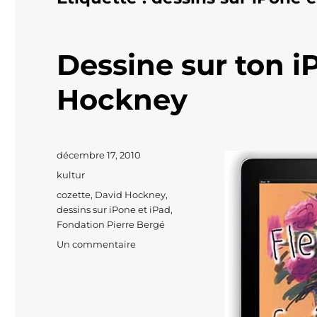
Dessine sur ton 
Hockney
Publié
décembre 17, 2010
le
Catégories
kultur
Étiquettes
cozette
,
David Hockney
,
dessins sur iPone et iPad
,
Fondation Pierre Bergé
sur
Un commentaire
Dessine
sur
ton
iPad