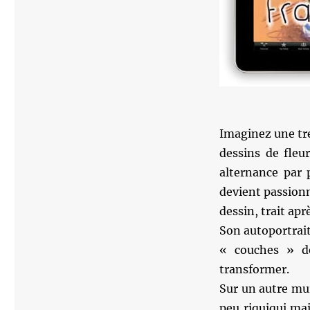
comme
David
Hockney
Imaginez une tr
dessins de fleu
alternance par 
devient passion
dessin, trait apr
Son autoportrait
« couches » de
transformer.
Sur un autre mu
peu riquiqui mai